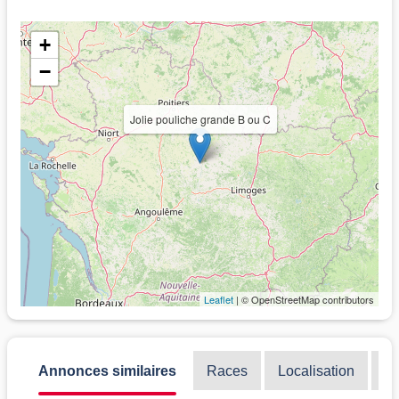
+
−
Jolie pouliche grande B ou C
Leaflet
| © OpenStreetMap contributors
Annonces similaires
Races
Localisation
Di