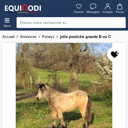
Favoris
Messages
Compte
Panier
Menu
Accueil
Annonces
Poneys
jolie pouliche grande B ou C