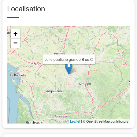
Localisation
+
−
Jolie pouliche grande B ou C
Leaflet
| © OpenStreetMap contributors