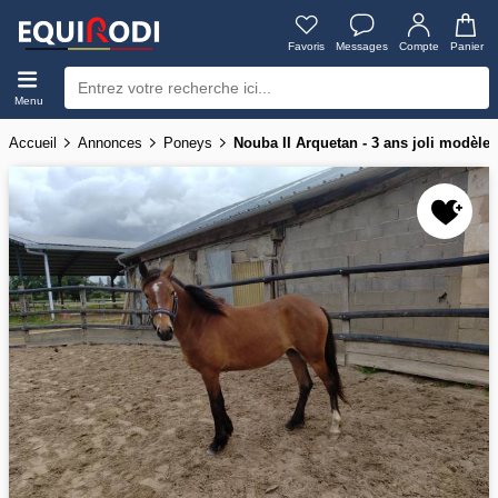
Favoris
Messages
Compte
Panier
Menu
Accueil
Annonces
Poneys
Nouba II Arquetan - 3 ans joli modèle