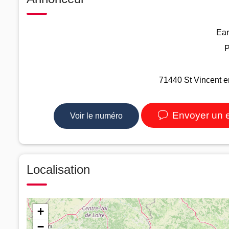
Ear
P
71440 St Vincent e
Envoyer un 
Voir le numéro
Localisation
+
−