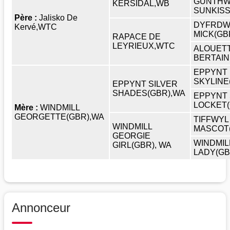
GUNTHW
KERSIDAL,WB
SUNKIS
Père :
Jalisko De
DYFRD
Kervé,WTC
MICK(GB
RAPACE DE
LEYRIEUX,WTC
ALOUET
BERTAIN
EPPYNT
SKYLINE
EPPYNT SILVER
SHADES(GBR),WA
EPPYNT 
LOCKET(
Mère :
WINDMILL
GEORGETTE(GBR),WA
TIFFWYL
WINDMILL
MASCOT
GEORGIE
WINDMIL
GIRL(GBR), WA
LADY(GB
Annonceur