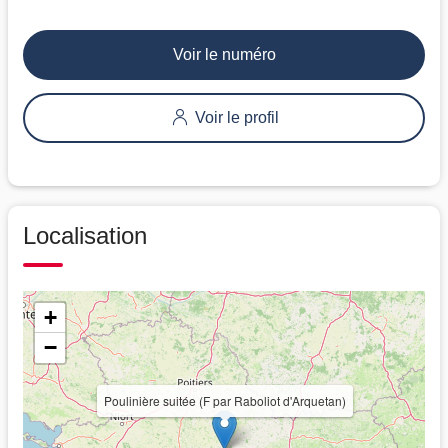
Voir le numéro
Voir le profil
Localisation
+
−
Poulinière suitée (F par Raboliot d'Arquetan)