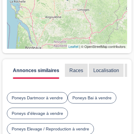
Leaflet
| © OpenStreetMap contributors
Annonces similaires
Races
Localisation
Di
Poneys Dartmoor à vendre
Poneys Bai à vendre
Poneys d'élevage à vendre
Poneys Elevage / Reproduction à vendre