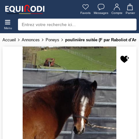
Favoris
Messages
Compte
Panier
Menu
Accueil
Annonces
Poneys
poulinière suitée (F par Raboliot d'Ar