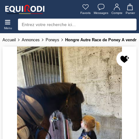
Favoris
Messages
Compte
Panier
Menu
Accueil
Annonces
Poneys
Hongre Autre Race de Poney A vendre