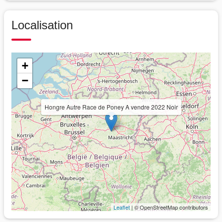
Localisation
+
−
Hongre Autre Race de Poney A vendre 2022 Noir
Leaflet
| © OpenStreetMap contributors