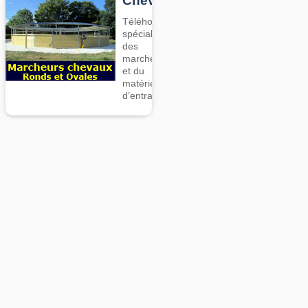
Chevaux
Téléhorse,
spécialiste
des
marcheurs
et du
matériel
d’entrainement