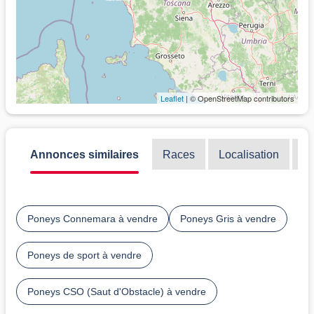
Leaflet
| © OpenStreetMap contributors
Annonces similaires
Races
Localisation
Di
Poneys Connemara à vendre
Poneys Gris à vendre
Poneys de sport à vendre
Poneys CSO (Saut d'Obstacle) à vendre