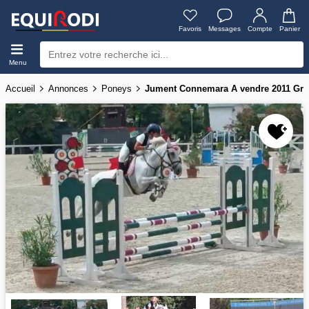
Favoris
Messages
Compte
Panier
Menu
Accueil
Annonces
Poneys
Jument Connemara A vendre 2011 Gri