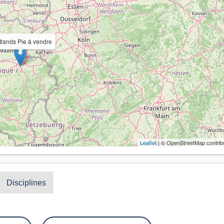
tlands Pie à vendre
Leaflet
| © OpenStreetMap contrib
Disciplines