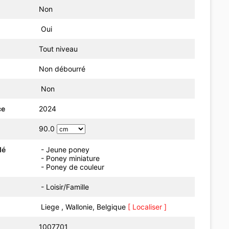
Non
Oui
Tout niveau
Non débourré
Non
ce
2024
90.0
dé
- Jeune poney
- Poney miniature
- Poney de couleur
- Loisir/Famille
Liege , Wallonie, Belgique
[ Localiser ]
1007701