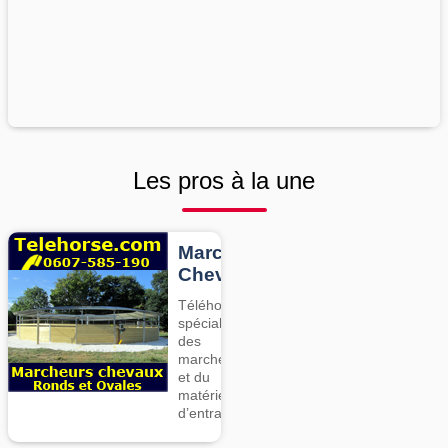
Les pros à la une
Marcheurs
Chevaux
Téléhorse,
spécialiste
des
marcheurs
et du
matériel
d’entrainement