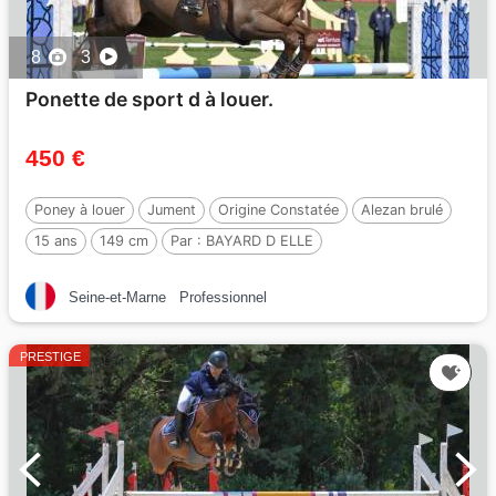
8
3
Ponette de sport d à louer.
450 €
Poney à louer
Jument
Origine Constatée
Alezan brulé
15 ans
149 cm
Par :
BAYARD D ELLE
Seine-et-Marne
Professionnel
PRESTIGE