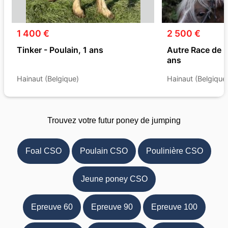
1 400 €
2 500 €
Tinker - Poulain, 1 ans
Autre Race de 
ans
Hainaut (Belgique)
Hainaut (Belgique
Trouvez votre futur poney de jumping
Foal CSO
Poulain CSO
Poulinière CSO
Jeune poney CSO
Epreuve 60
Epreuve 90
Epreuve 100