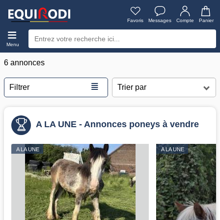
Favoris
Messages
Compte
Panier
Menu
6 annonces
≣
Filtrer
A LA UNE - Annonces poneys à vendre
A LA UNE
A LA UNE