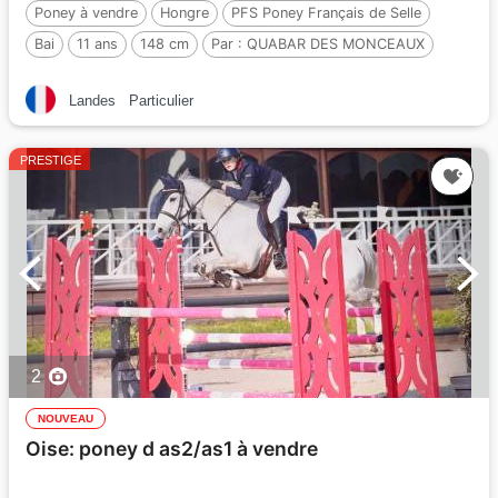
Poney à vendre
Hongre
PFS Poney Français de Selle
Bai
11 ans
148 cm
Par :
QUABAR DES MONCEAUX
Landes
Particulier
PRESTIGE
2
NOUVEAU
Oise: poney d as2/as1 à vendre