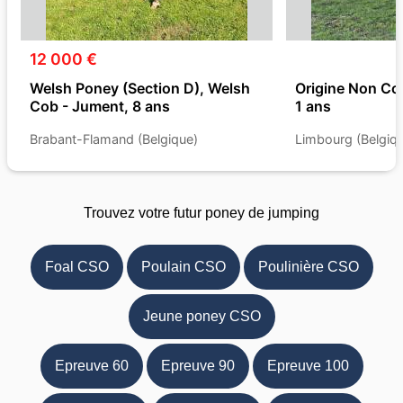
12 000 €
Welsh Poney (Section D), Welsh
Origine Non Con
Cob - Jument, 8 ans
1 ans
Brabant-Flamand (Belgique)
Limbourg (Belgiq
Trouvez votre futur poney de jumping
Foal CSO
Poulain CSO
Poulinière CSO
Jeune poney CSO
Epreuve 60
Epreuve 90
Epreuve 100