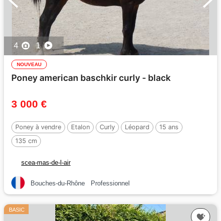
4
1
NOUVEAU
Poney american baschkir curly - black
3 000 €
Poney à vendre
Etalon
Curly
Léopard
15 ans
135 cm
scea-mas-de-l-air
Bouches-du-Rhône
Professionnel
BASIC