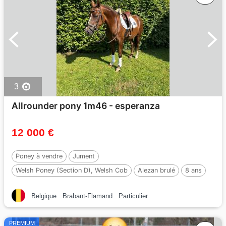
3
Allrounder pony 1m46 - esperanza
12 000 €
Poney à vendre
Jument
Welsh Poney (Section D), Welsh Cob
Alezan brulé
8 ans
146 cm
Belgique
Brabant-Flamand
Particulier
PREMIUM