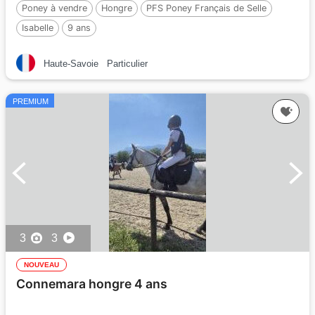
Poney à vendre
Hongre
PFS Poney Français de Selle
Isabelle
9 ans
Haute-Savoie
Particulier
PREMIUM
3
3
NOUVEAU
Connemara hongre 4 ans