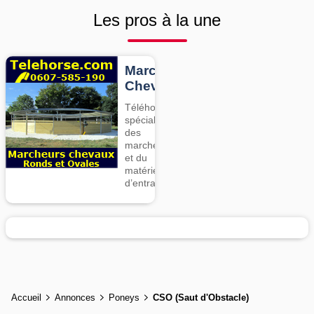
Les pros à la une
Marcheurs
Chevaux
Téléhorse,
spécialiste
des
marcheurs
et du
matériel
d’entrainement
Accueil
Annonces
Poneys
CSO (Saut d'Obstacle)