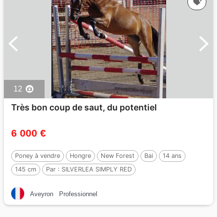
12
Très bon coup de saut, du potentiel
6 000 €
Poney à vendre
Hongre
New Forest
Bai
14 ans
145 cm
Par :
SILVERLEA SIMPLY RED
Aveyron
Professionnel