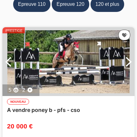
Epreuve 110
Epreuve 120
120 et plus
PRESTIGE
5
2
NOUVEAU
A vendre poney b - pfs - cso
20 000 €