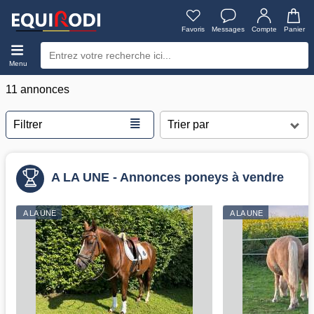
Favoris
Messages
Compte
Panier
Menu
11 annonces
≣
Filtrer
A LA UNE - Annonces poneys à vendre
A LA UNE
A LA UNE