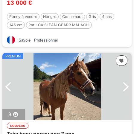
13 000 €
Poney à vendre
Hongre
Connemara
Gris
4 ans
145 cm
Par :
CAISLEAN GEARR MALACHI
Savoie
Professionnel
PREMIUM
9
NOUVEAU
Très beau poney onc 7 ans