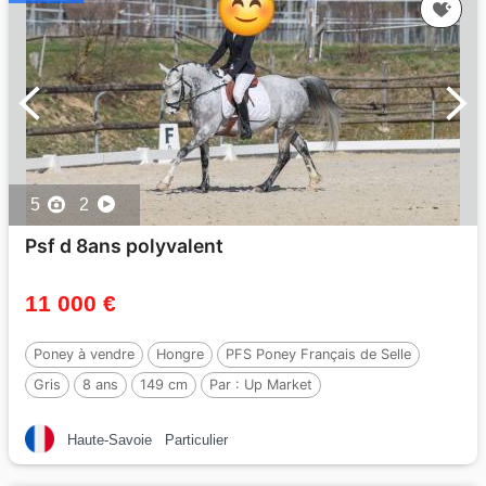
5
2
Psf d 8ans polyvalent
11 000 €
Poney à vendre
Hongre
PFS Poney Français de Selle
Gris
8 ans
149 cm
Par :
Up Market
Haute-Savoie
Particulier