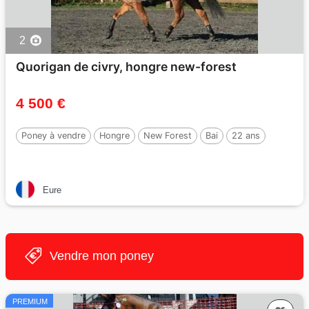
2
Quorigan de civry, hongre new-forest
4 500 €
Poney à vendre
Hongre
New Forest
Bai
22 ans
Eure
Vendre mon poney
PREMIUM