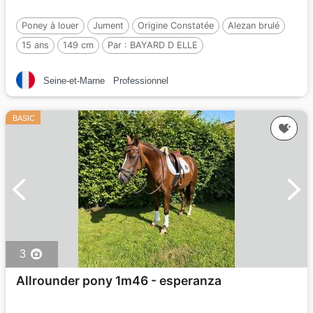
Poney à louer
Jument
Origine Constatée
Alezan brulé
15 ans
149 cm
Par :
BAYARD D ELLE
Seine-et-Marne
Professionnel
BASIC
3
Allrounder pony 1m46 - esperanza