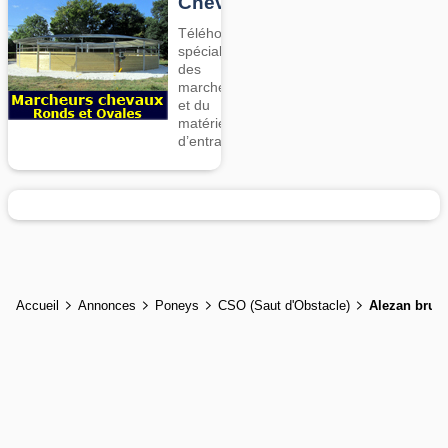
Chevaux
Téléhorse,
spécialiste
des
marcheurs
et du
matériel
d’entrainement
Accueil
Annonces
Poneys
CSO (Saut d'Obstacle)
Alezan brulé