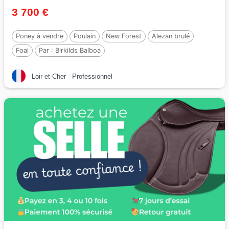
3 700 €
Poney à vendre
Poulain
New Forest
Alezan brulé
Foal
Par :
Birkilds Balboa
Loir-et-Cher
Professionnel