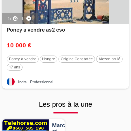
5
1
Poney a vendre as2 cso
10 000 €
Poney à vendre
Hongre
Origine Constatée
Alezan brulé
17 ans
Indre
Professionnel
Les pros à la une
Marcheurs