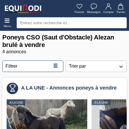
Favoris
Messages
Compte
Panier
Menu
Poneys CSO (Saut d'Obstacle) Alezan
brulé à vendre
4 annonces
≣
Filtrer
A LA UNE - Annonces poneys à vendre
A LA UNE
A LA UNE