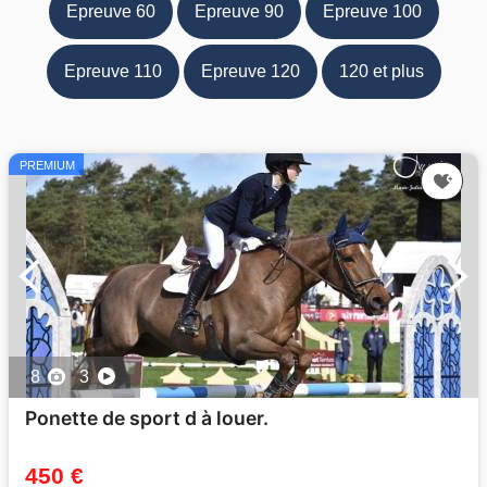
Epreuve 60
Epreuve 90
Epreuve 100
Epreuve 110
Epreuve 120
120 et plus
PREMIUM
8
3
Ponette de sport d à louer.
450 €