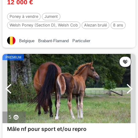
12 000 €
Poney à vendre
Jument
Welsh Poney (Section D), Welsh Cob
Alezan brulé
8 ans
146 cm
Belgique
Brabant-Flamand
Particulier
PREMIUM
5
Mâle nf pour sport et/ou repro