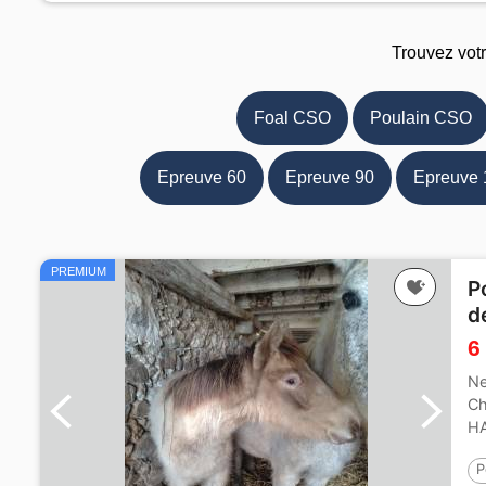
Trouvez vot
Foal CSO
Poulain CSO
Epreuve 60
Epreuve 90
Epreuve 
PREMIUM
P
d
6
Ne
Ch
HA
RA
P