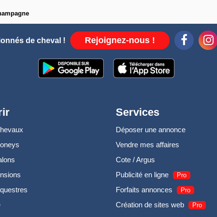
hampagne
Rejoignez-nous !
ionnés de cheval !
ir
Services
chevaux
Déposer une annonce
poneys
Vendre mes affaires
alons
Cote / Argus
nsions
Publicité en ligne
Pro
questres
Forfaits annonces
Pro
e
Création de sites web
Pro