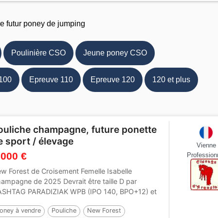
re futur poney de jumping
Poulinière CSO
Jeune poney CSO
100
Epreuve 110
Epreuve 120
120 et plus
ouliche champagne, future ponette
e sport / élevage
Vienne
 000 €
Profession
w Forest de Croisement Femelle Isabelle
ampagne de 2025 Devrait être taille D par
SHTAG PARADIZIAK WPB (IPO 140, BPO+12) et
TAFIA...
oney à vendre
Pouliche
New Forest