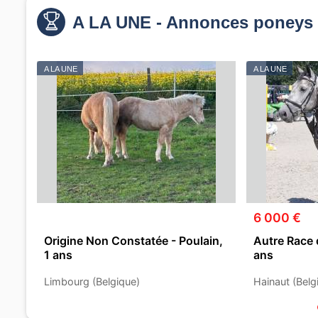
A LA UNE - Annonces poneys 
A LA UNE
A LA UNE
6 000 €
Origine Non Constatée - Poulain,
Autre Race 
1 ans
ans
Limbourg (Belgique)
Hainaut (Belg