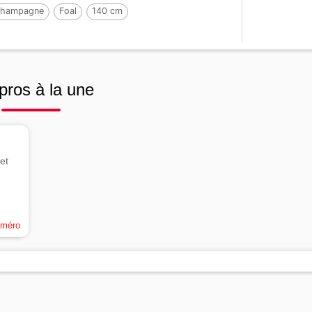
hampagne
Foal
140 cm
ar :
HASHTAG PARADIZIAK
pros à la une
et
uméro