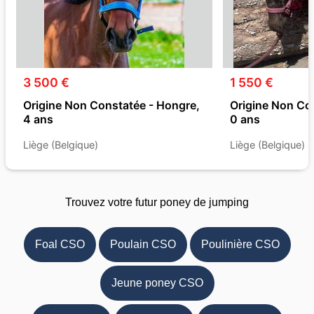
3 500 €
1 550 €
Origine Non Constatée - Hongre,
Origine Non Con
4 ans
0 ans
Liège (Belgique)
Liège (Belgique)
Trouvez votre futur poney de jumping
Foal CSO
Poulain CSO
Poulinière CSO
Jeune poney CSO