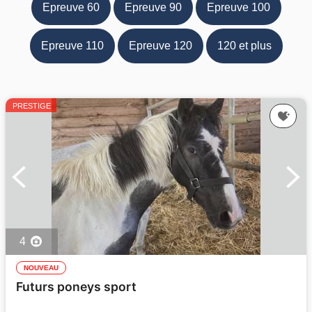
Epreuve 60
Epreuve 90
Epreuve 100
Epreuve 110
Epreuve 120
120 et plus
PRESTIGE
4
NOUVEAU
Futurs poneys sport