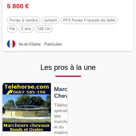
5 800 €
Poney à vendre
Jument
PFS Poney Français de Selle
Pie
2 ans
138 cm
Ile-et-Vilaine
Particulier
Les pros à la une
Marcheurs
Chevaux
Téléhorse,
spécialiste
des
marcheurs
et du
matériel