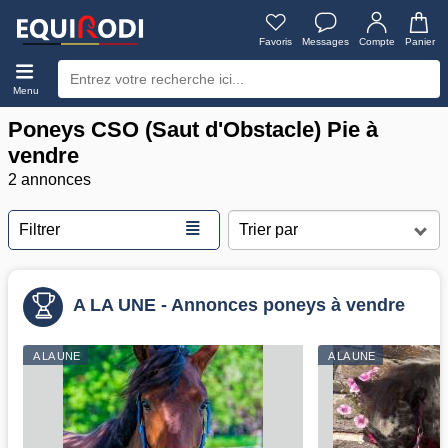
Favoris
Messages
Compte
Panier
Menu
Poneys CSO (Saut d'Obstacle) Pie à
vendre
2 annonces
≣
Filtrer
A LA UNE - Annonces poneys à vendre
A LA UNE
A LA UNE