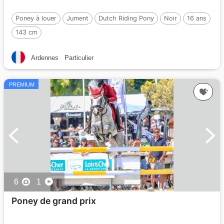
Poney à louer
Jument
Dutch Riding Pony
Noir
16 ans
143 cm
Ardennes
Particulier
PREMIUM
6
1
Poney de grand prix