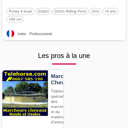
Poney à louer
Etalon
Dutch Riding Pony
Gris
14 ans
149 cm
Indre
Professionnel
Les pros à la une
Marcheurs
Chevaux
Téléhorse,
spécialiste
des
marcheurs
et du
matériel
d’entrainement