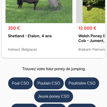
350 €
12 000 €
Shetland - Etalon, 4 ans
Welsh Poney (S
Cob - Jument, 
Hainaut (Belgique)
Brabant-Flamand 
Trouvez votre futur poney de jumping
Foal CSO
Poulain CSO
Poulinière CSO
Jeune poney CSO