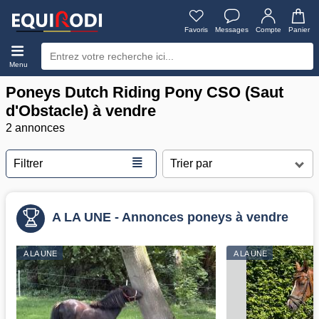
Favoris
Messages
Compte
Panier
Menu
Poneys Dutch Riding Pony CSO (Saut
d'Obstacle) à vendre
2 annonces
≣
Filtrer
A LA UNE - Annonces poneys à vendre
A LA UNE
A LA UNE