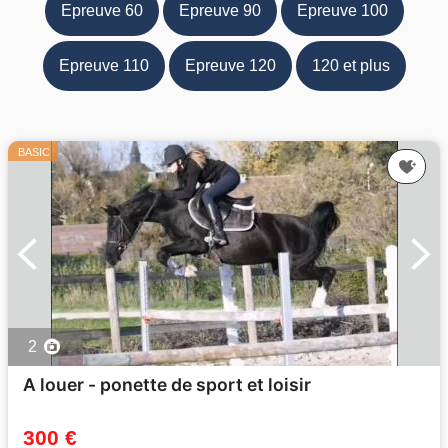
Epreuve 60
Epreuve 90
Epreuve 100
Epreuve 110
Epreuve 120
120 et plus
BASIC
2
A louer - ponette de sport et loisir
300 €