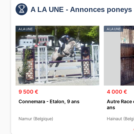
A LA UNE - Annonces poneys 
A LA UNE
A LA UNE
9 500 €
4 000 €
Connemara - Etalon, 9 ans
Autre Race 
ans
Namur (Belgique)
Hainaut (Belg