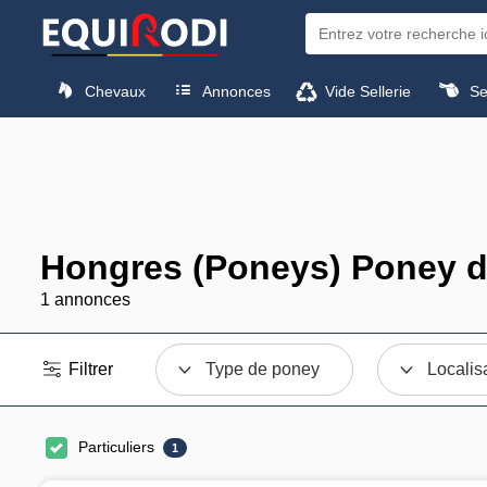
Chevaux
Annonces
Vide Sellerie
Sel
Hongres (Poneys) Poney de
1 annonces
Filtrer
Type de poney
Localis
Particuliers
1