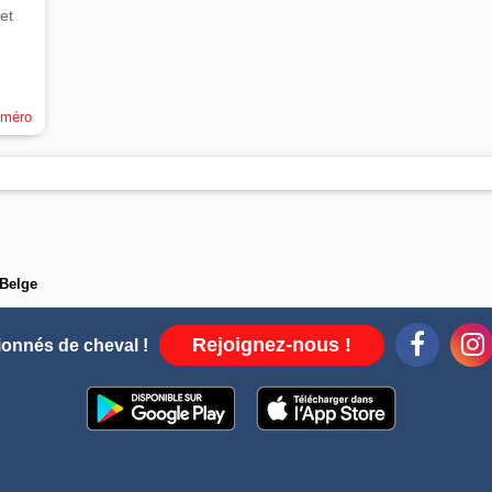
et
uméro
 Belge
Rejoignez-nous !
ionnés de cheval !