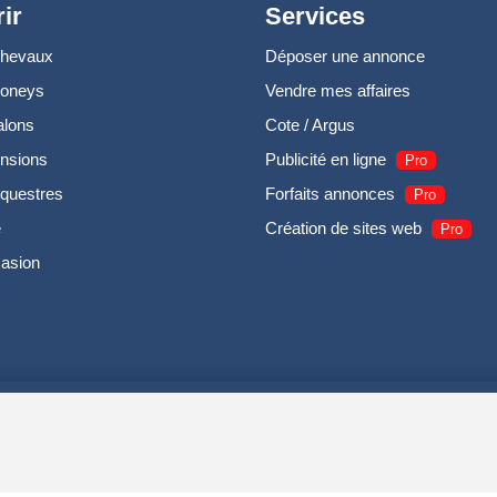
ir
Services
chevaux
Déposer une annonce
poneys
Vendre mes affaires
alons
Cote / Argus
nsions
Publicité en ligne
Pro
questres
Forfaits annonces
Pro
e
Création de sites web
Pro
casion
UIRODI SAS - R.C.S. DOLE 504 811 373 - TVA FR00504811373 -