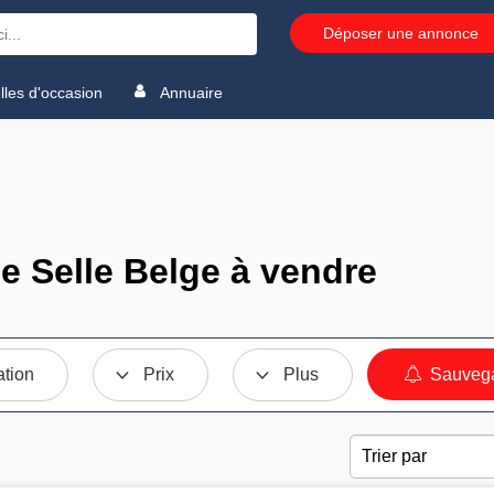
Déposer une annonce
les d'occasion
Annuaire
 Selle Belge à vendre
ation
Prix
Plus
Sauvega