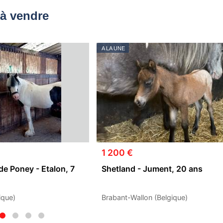
à vendre
A LA UNE
1 200 €
de Poney - Etalon, 7
Shetland - Jument, 20 ans
ique)
Brabant-Wallon (Belgique)