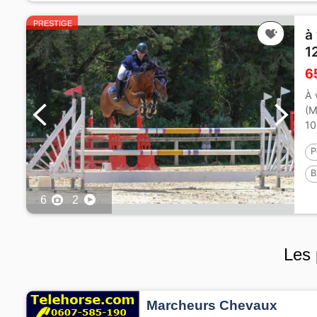
PRESTIGE
à
1
6
À 
(M
10
P
B
6
2
Les 
Marcheurs Chevaux