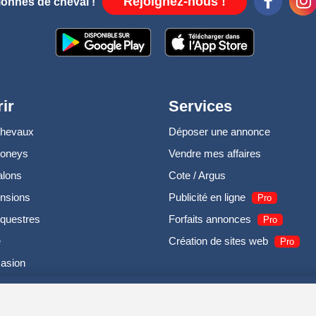
Rejoignez-nous !
ionnés de cheval !
ir
Services
chevaux
Déposer une annonce
poneys
Vendre mes affaires
alons
Cote / Argus
nsions
Publicité en ligne
Pro
questres
Forfaits annonces
Pro
e
Création de sites web
Pro
casion