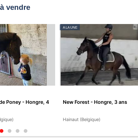
à vendre
A LA UNE
de Poney - Hongre, 4
New Forest - Hongre, 3 ans
lgique)
Hainaut (Belgique)