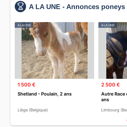
A LA UNE - Annonces poneys 
A LA UNE
A LA UNE
1 500 €
2 500 €
Shetland - Poulain, 2 ans
Autre Race 
ans
Liège (Belgique)
Limbourg (Be