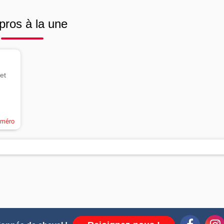
pros à la une
et
uméro