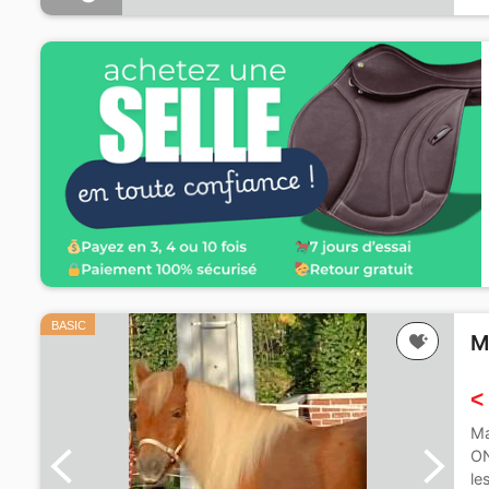
BASIC
M
<
Ma
ON
le