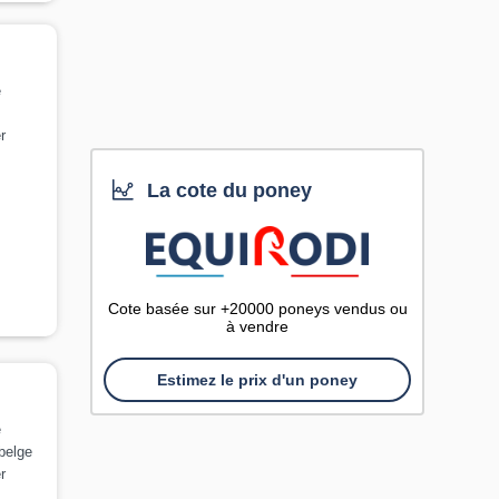
e
r
La cote du poney
Cote basée sur +20000 poneys vendus ou
à vendre
Estimez le prix d'un poney
e
belge
r