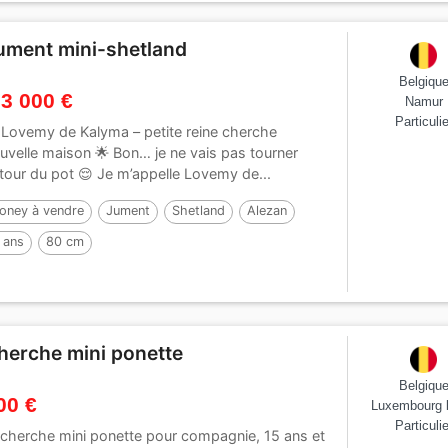
ument mini-shetland
Belgiqu
 3 000 €
Namur
Particulie
 Lovemy de Kalyma – petite reine cherche
uvelle maison 🌟 Bon… je ne vais pas tourner
tour du pot 😌 Je m’appelle Lovemy de...
oney à vendre
Jument
Shetland
Alezan
 ans
80 cm
herche mini ponette
Belgiqu
00 €
Luxembourg 
Particulie
cherche mini ponette pour compagnie, 15 ans et