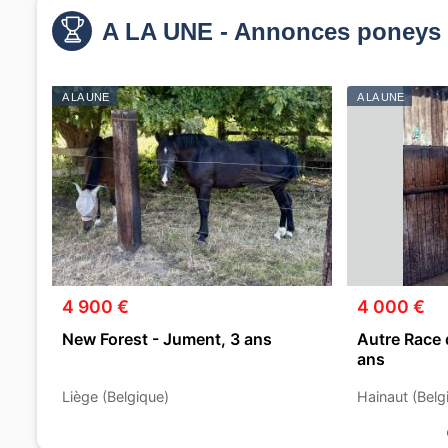
A LA UNE - Annonces poneys 
A LA UNE
A LA UNE
4 900 €
4 000 €
New Forest - Jument, 3 ans
Autre Race 
ans
Liège (Belgique)
Hainaut (Belg