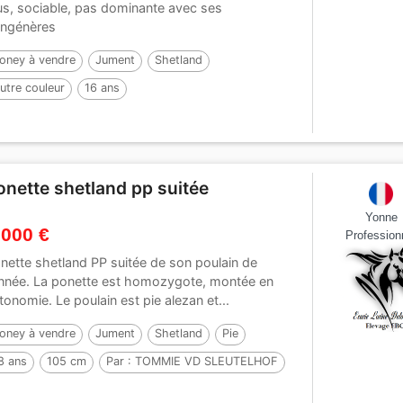
us, sociable, pas dominante avec ses
ngénères
oney à vendre
Jument
Shetland
utre couleur
16 ans
onette shetland pp suitée
Yonne
 000 €
Profession
nette shetland PP suitée de son poulain de
année. La ponette est homozygote, montée en
tonomie. Le poulain est pie alezan et...
oney à vendre
Jument
Shetland
Pie
8 ans
105 cm
Par :
TOMMIE VD SLEUTELHOF