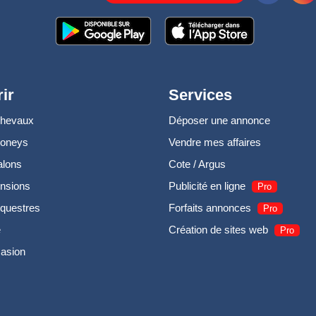
ir
Services
chevaux
Déposer une annonce
poneys
Vendre mes affaires
alons
Cote / Argus
nsions
Publicité en ligne
Pro
questres
Forfaits annonces
Pro
e
Création de sites web
Pro
casion