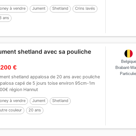
oney à vendre
Jument
Shetland
Crins lavés
3 ans
ument shetland avec sa pouliche
Belgiqu
 200 €
Brabant-Wa
Particulie
ment shetland appalosa de 20 ans avec pouliche
palosa capé de 5 jours toise environ 95cm-1m
00€ région Hannut
oney à vendre
Jument
Shetland
utre couleur
20 ans