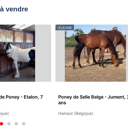
à vendre
A LA UNE
de Poney - Etalon, 7
Poney de Selle Belge - Jument, 
ans
ique)
Hainaut (Belgique)