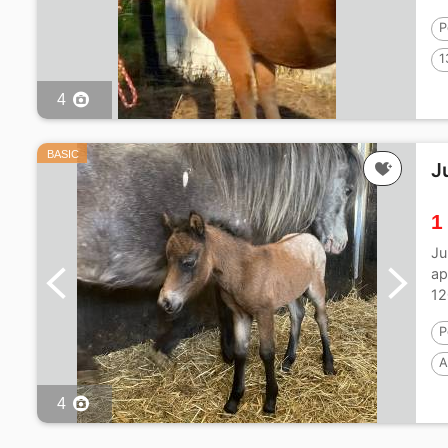
P
1
4
BASIC
J
1
Ju
ap
12
P
A
4