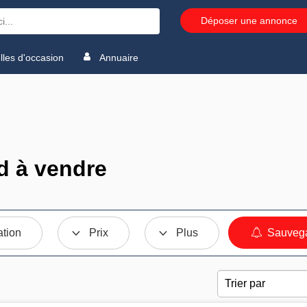
Déposer une annonce
les d'occasion
Annuaire
d à vendre
ation
Prix
Plus
Sauvega