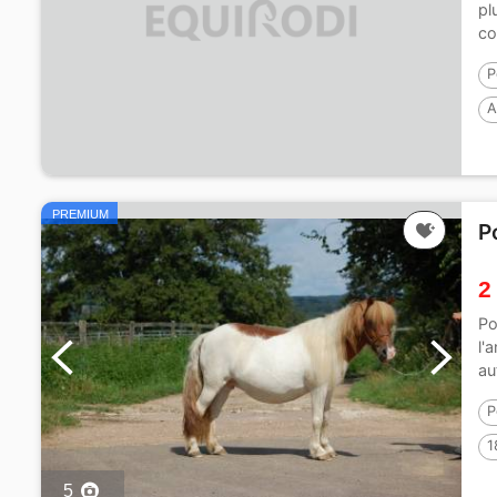
pl
co
P
A
PREMIUM
P
2
Po
l'
au
P
1
5