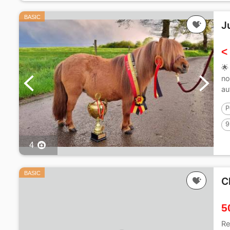
BASIC
J
<
🌟
no
au
P
9
4
BASIC
C
5
Re