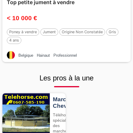
Top petite jument à vendre
< 10 000 €
Poney à vendre
Jument
Origine Non Constatée
Gris
4 ans
Belgique
Hainaut
Professionnel
Les pros à la une
Marcheurs
Chevaux
Téléhorse,
spécialiste
des
marcheurs