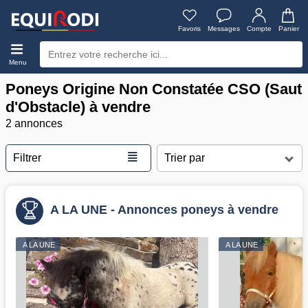
Favoris
Messages
Compte
Panier
Menu
Poneys Origine Non Constatée CSO (Saut
d'Obstacle) à vendre
2 annonces
≣
Filtrer
A LA UNE - Annonces poneys à vendre
A LA UNE
A LA UNE