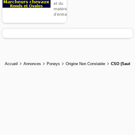
et du
matériel
d’entrainement
Accueil
Annonces
Poneys
Origine Non Constatée
CSO (Saut d'