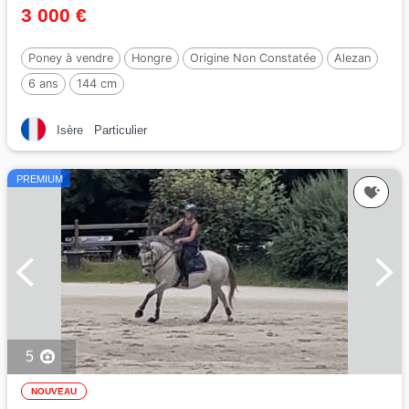
3 000 €
Poney à vendre
Hongre
Origine Non Constatée
Alezan
6 ans
144 cm
Isère
Particulier
PREMIUM
5
NOUVEAU