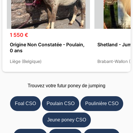
1 550 €
Origine Non Constatée - Poulain,
Shetland - Jume
0 ans
Liège (Belgique)
Brabant-Wallon (B
Trouvez votre futur poney de jumping
Foal CSO
Poulain CSO
Poulinière CSO
Jeune poney CSO