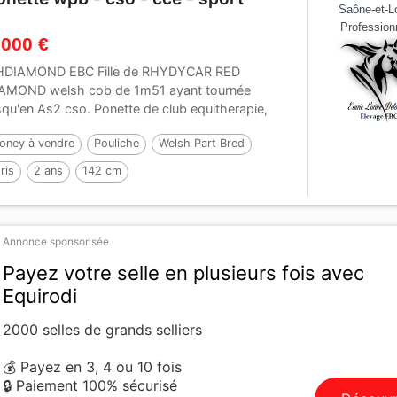
Saône-et-Lo
Profession
 000 €
DIAMOND EBC Fille de RHYDYCAR RED
AMOND welsh cob de 1m51 ayant tournée
squ'en As2 cso. Ponette de club equitherapie,
butant au...
oney à vendre
Pouliche
Welsh Part Bred
ris
2 ans
142 cm
Annonce sponsorisée
Payez votre selle en plusieurs fois avec
Equirodi
2000 selles de grands selliers
💰 Payez en 3, 4 ou 10 fois
🔒 Paiement 100% sécurisé