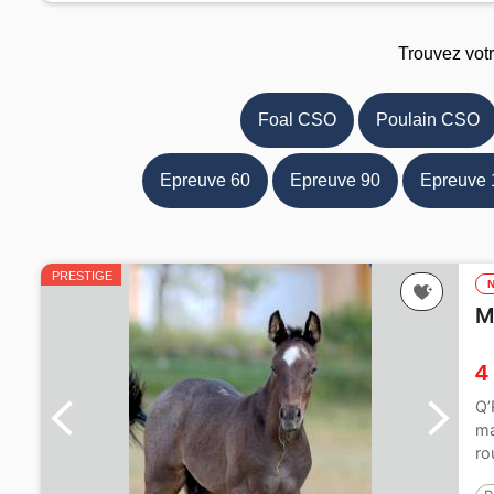
Trouvez vot
Foal CSO
Poulain CSO
Epreuve 60
Epreuve 90
Epreuve 
PRESTIGE
M
4
Q’
ma
ro
Ch