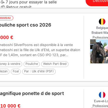
Découvr
🥳 7 jours pour essayer la selle
📦 Retour gratuit
NOUVEAU
ouliche sport cso 2026
Belgiqu
Brabant-Wa
 000 €
Profession
eboshi SilverPoons est disponible à la vente
eboshi est la fille de Ulk d'Eté, un superbe étalon
F de 1,40m, sortant en CSO IPO 123, par...
oney à vendre
Pouliche
Welsh Part Bred
lezan
Foal
Par :
Ulk d'été (PSF)
agnifique ponette d de sport
Eure-et-Lo
 10 000 €
Profession