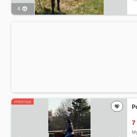
4
PRESTIGE
P
7
My