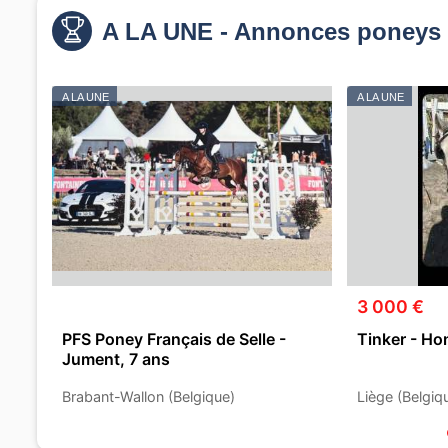
A LA UNE - Annonces poneys 
A LA UNE
A LA UNE
3 000 €
PFS Poney Français de Selle -
Tinker - Ho
Jument, 7 ans
Brabant-Wallon (Belgique)
Liège (Belgiq