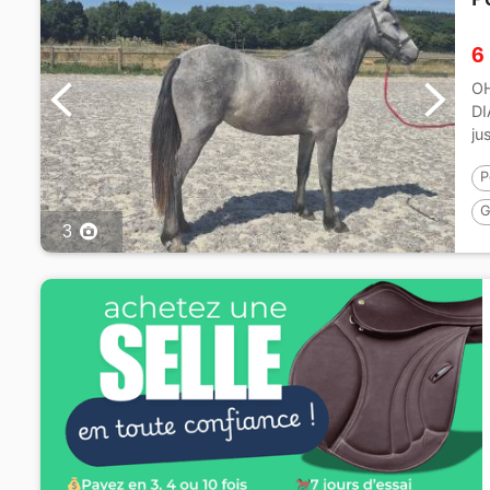
6
OH
DI
ju
dé
P
G
3