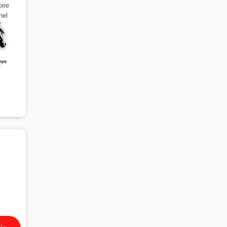
ire
nel