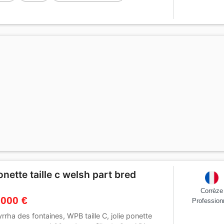
onette taille c welsh part bred
Corrèze
 000 €
Profession
rrha des fontaines, WPB taille C, jolie ponette