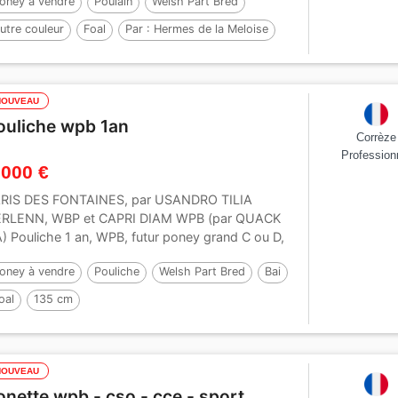
oney à vendre
Poulain
Welsh Part Bred
utre couleur
Foal
Par :
Hermes de la Meloise
NOUVEAU
ouliche wpb 1an
Corrèze
Profession
 000 €
RIS DES FONTAINES, par USANDRO TILIA
RLENN, WBP et CAPRI DIAM WPB (par QUACK
) Pouliche 1 an, WPB, futur poney grand C ou D,
i. Vaccin,...
oney à vendre
Pouliche
Welsh Part Bred
Bai
oal
135 cm
ar :
USANDRO TILIA DERLENN (WPB)
NOUVEAU
onette wpb - cso - cce - sport