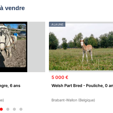
à vendre
A LA UNE
5 000 €
ngre, 6 ans
Welsh Part Bred - Pouliche, 0 a
ue)
Brabant-Wallon (Belgique)