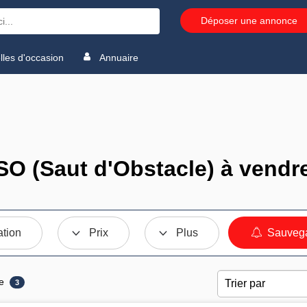
Déposer une annonce
les d'occasion
Annuaire
O (Saut d'Obstacle) à vendr
ation
Prix
Plus
Sauvega
e
3