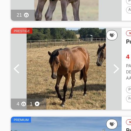
P
A
21
PRESTIGE
P
4
PA
DE
AA
ba
P
F
4
1
P
PREMIUM
P