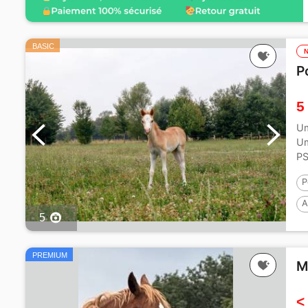
BASIC
P
5
Um
Um
PS
P
A
5
PREMIUM
M
<