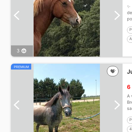
✨ 
de
po
P
A
3
PREMIUM
J
6
A 
Br
sa
Ca
P
4