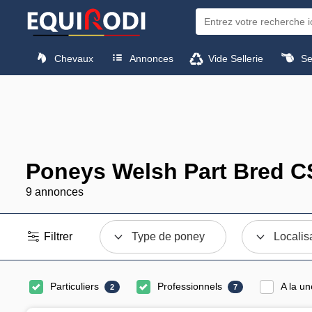
Chevaux
Annonces
Vide Sellerie
Sel
Poneys Welsh Part Bred CS
9 annonces
Filtrer
Type de poney
Localis
Particuliers
Professionnels
A la un
2
7