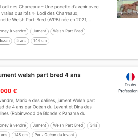
Lodi des Charreaux – Une ponette d'avenir avec
 vraies qualités ✨ Lodi des Charreaux,
nette Welsh Part-Bred (WPB) née en 2021,...
oney à vendre
Jument
Welsh Part Bred
lezan
5 ans
144 cm
ument welsh part bred 4 ans
Doubs
 000 €
Profession
vendre, Mariole des salines, jument Welsh part
ed de 4 ans par Océan du Levant et Dina des
lines (Robinwood de Blonde x Panama du
ssou). 145...
oney à vendre
Jument
Welsh Part Bred
Gris
 ans
145 cm
Par :
Océan du levant