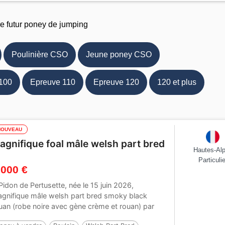
re futur poney de jumping
Poulinière CSO
Jeune poney CSO
100
Epreuve 110
Epreuve 120
120 et plus
NOUVEAU
agnifique foal mâle welsh part bred
Hautes-Al
Particulie
 000 €
Pidon de Pertusette, née le 15 juin 2026,
gnifique mâle welsh part bred smoky black
uan (robe noire avec gène crème et rouan) par
akira...