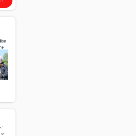
ir
e
llon
nel
ir
nel