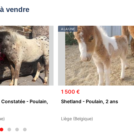
à vendre
A LA UNE
1 500 €
 Constatée - Poulain,
Shetland - Poulain, 2 ans
ue)
Liège (Belgique)