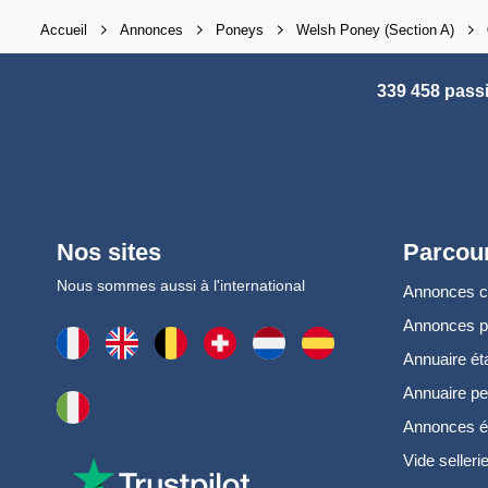
Accueil
Annonces
Poneys
Welsh Poney (Section A)
339 458 pass
Nos sites
Parcour
Nous sommes aussi à l'international
Annonces 
Annonces 
Annuaire ét
Annuaire pe
Annonces é
Vide selleri