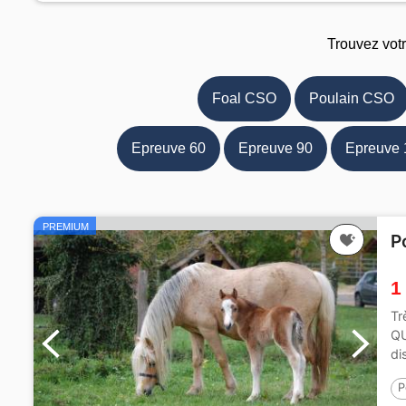
Trouvez vot
Foal CSO
Poulain CSO
Epreuve 60
Epreuve 90
Epreuve 
PREMIUM
P
1
Tr
QU
di
P