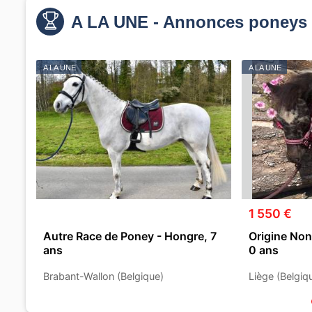
A LA UNE - Annonces poneys 
A LA UNE
A LA UNE
1 550 €
Autre Race de Poney - Hongre, 7
Origine Non
ans
0 ans
Brabant-Wallon (Belgique)
Liège (Belgiq