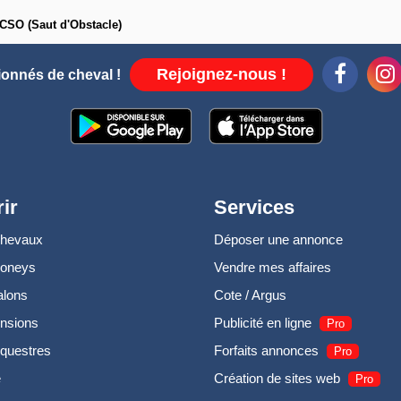
CSO (Saut d'Obstacle)
Rejoignez-nous !
ionnés de cheval !
ir
Services
chevaux
Déposer une annonce
poneys
Vendre mes affaires
alons
Cote / Argus
nsions
Publicité en ligne
Pro
questres
Forfaits annonces
Pro
e
Création de sites web
Pro