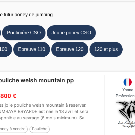
re futur poney de jumping
Poulinière CSO
Jeune poney CSO
100
Epreuve 110
Epreuve 120
120 et plus
ouliche welsh mountain pp
Yonne
 800 €
Profession
ès jolie pouliche welsh mountain à réserver.
MBAYA BRYARDE est née le 13 avril et sera
sponible au sevrage (6 mois minimum). Sa...
oney à vendre
Pouliche