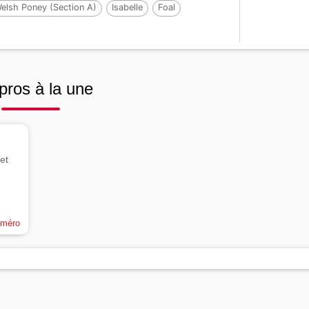
elsh Poney (Section A)
Isabelle
Foal
20 cm
Par :
BOOTHSDALE STARFIRE
pros à la une
et
uméro