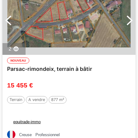
2
NOUVEAU
Parsac-rimondeix, terrain à bâtir
15 455 €
Terrain
A vendre
877 m²
equitrade-immo
Creuse
Professionnel