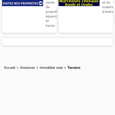
vente
et du
de
matérie
propriétés
d’entra
équestres
et
haras
Accueil
Annonces
Immobilier rural
Terrains