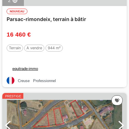
2
NOUVEAU
Parsac-rimondeix, terrain à bâtir
16 460 €
Terrain
A vendre
944 m²
equitrade-immo
Creuse
Professionnel
PRESTIGE