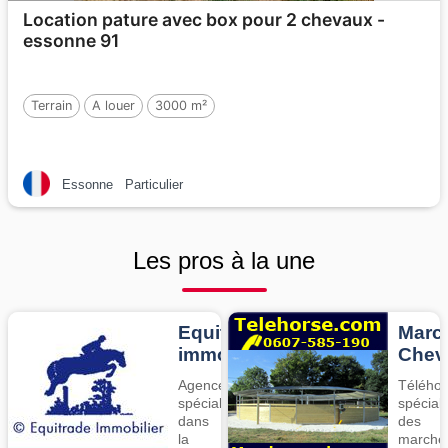
Location pature avec box pour 2 chevaux -
essonne 91
Terrain
A louer
3000 m²
Essonne
Particulier
Les pros à la une
Equitrade
Marc
immo
Chev
Agence
Téléhor
spécialisée
spéciali
dans
des
la
marche