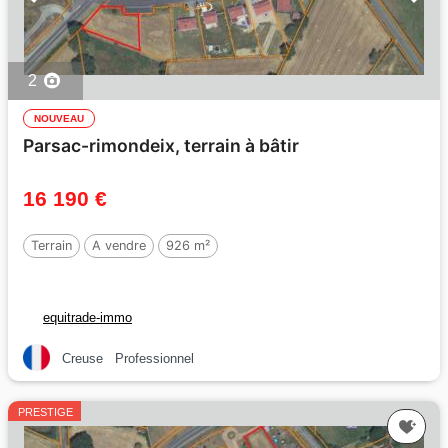
2
NOUVEAU
Parsac-rimondeix, terrain à bâtir
16 190 €
Terrain
A vendre
926 m²
equitrade-immo
Creuse
Professionnel
PRESTIGE