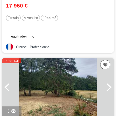
17 960 €
Terrain
A vendre
1044 m²
equitrade-immo
Creuse
Professionnel
PRESTIGE
3