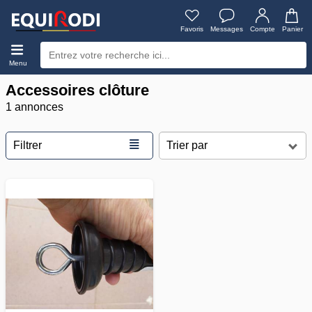
Favoris
Messages
Compte
Panier
Menu
Accessoires clôture
1 annonces
≣
Filtrer