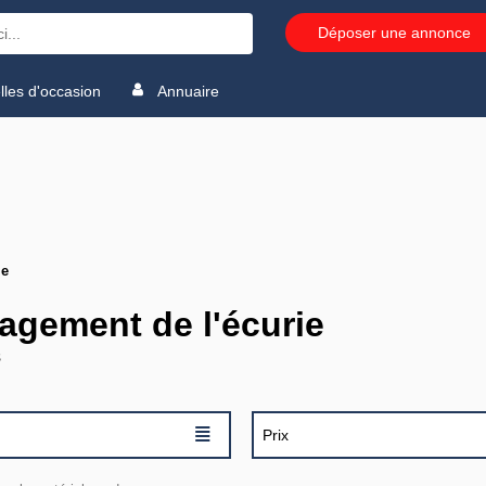
Déposer une annonce
les d'occasion
Annuaire
ie
gement de l'écurie
s
≣
Prix