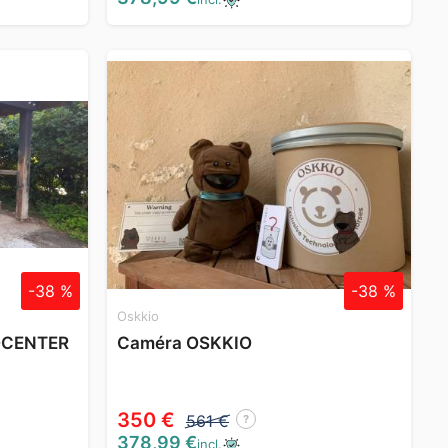
-38 %
-38 %
Oskkio
OCENTER
Caméra OSKKIO
350 €
561 €
?
378,99 €
incl.