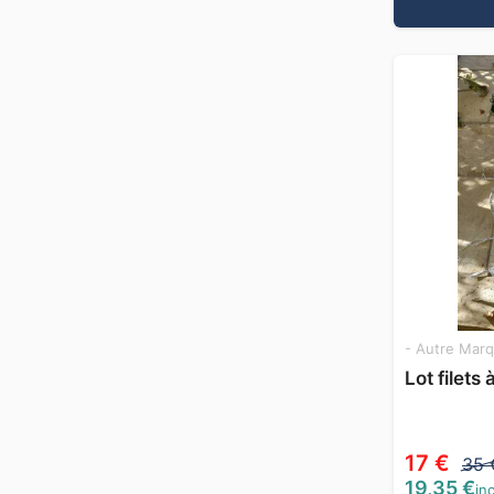
- Autre Marq
Lot filets 
17 €
35 
19,35 €
inc