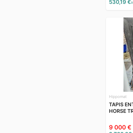
530,19 €
i
Hippomat
TAPIS E
HORSE T
9 000 €