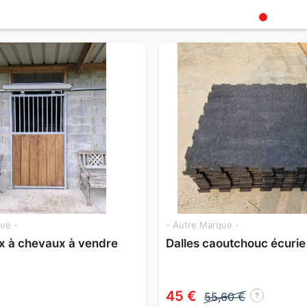
ue -
- Autre Marque -
x à chevaux à vendre
Dalles caoutchouc écurie
45 €
55,60 €
?