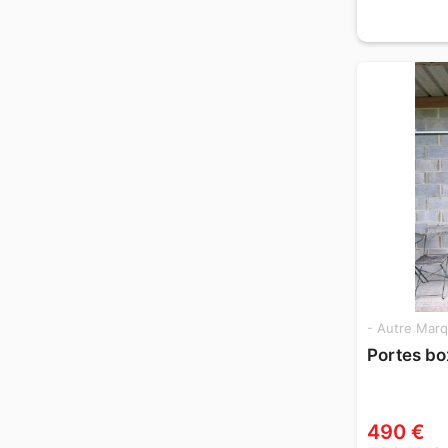
- Autre Marq
Portes bo
490 €