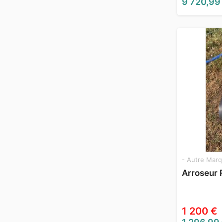
9 720,99
- Autre Marq
Arroseur
1 200 €