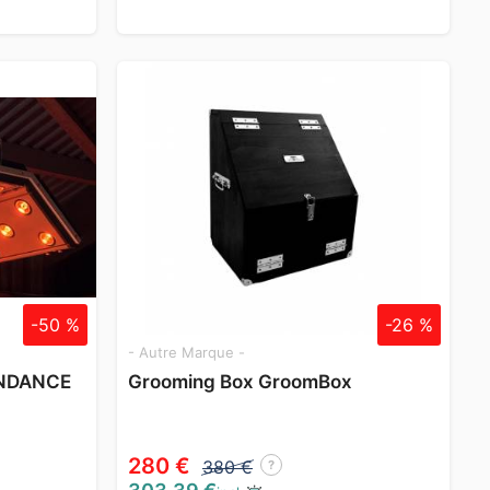
-50 %
-26 %
- Autre Marque -
UNDANCE
Grooming Box GroomBox
280 €
380 €
?