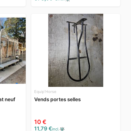
Equip'Horse
at neuf
Vends portes selles
10 €
11,79 €
incl.