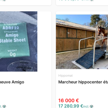
Hippomat
neuve Amigo
Marcheur hippocenter ét
16 000 €
17 280,99 €
l.
incl.