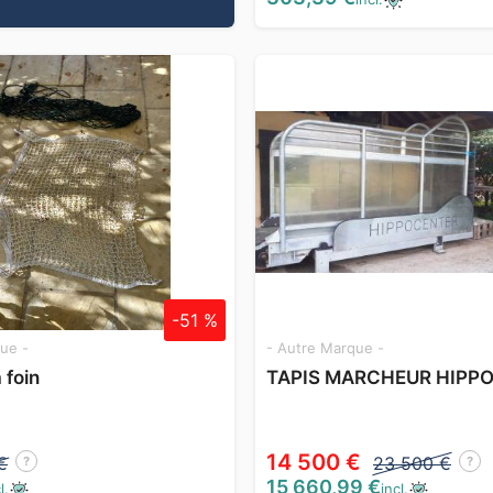
-51 %
ue -
- Autre Marque -
à foin
TAPIS MARCHEUR HIPP
14 500 €
€
23 500 €
?
?
15 660,99 €
l.
incl.