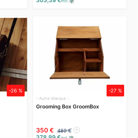
303,39 €
incl.
-26 %
-27 %
- Autre Marque -
Grooming Box GroomBox
350 €
480 €
?
378,99 €
incl.