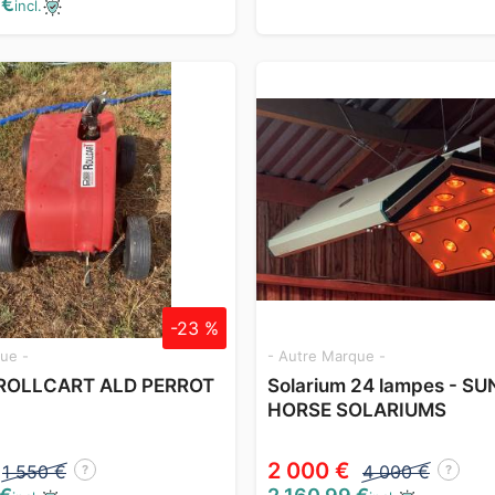
 €
incl.
-23 %
ue -
- Autre Marque -
 ROLLCART ALD PERROT
Solarium 24 lampes - S
HORSE SOLARIUMS
2 000 €
1 550 €
4 000 €
?
?