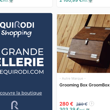
 €
2 160,99 €
incl.
incl.
- Autre Marque -
Grooming Box GroomBox
280 €
380 €
?
303,39 €
incl.