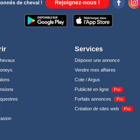
Rejoignez-nous !
ionnés de cheval !
ir
Services
chevaux
Déposer une annonce
poneys
Vendre mes affaires
alons
Cote / Argus
nsions
Publicité en ligne
Pro
questres
Forfaits annonces
Pro
e
Création de sites web
Pro
casion