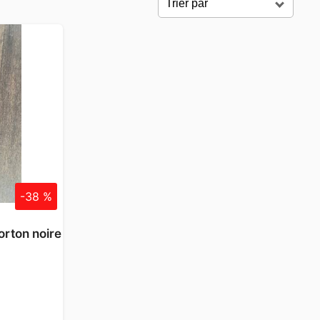
-38 %
orton noire