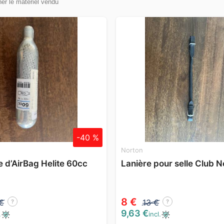
her le matériel vendu
-40 %
Norton
 d’AirBag Helite 60cc
Lanière pour selle Club N
8 €
€
13 €
?
?
9,63 €
.
incl.