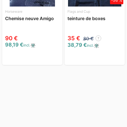
-56 %
Horseware
Flags and Cup
Chemise neuve Amigo
teinture de boxes
90 €
35 €
80 €
?
98,19 €
38,79 €
incl.
incl.