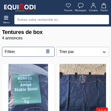
Favoris
Messages
Compte
Panier
Menu
Tentures de box
4 annonces
≣
Filtrer