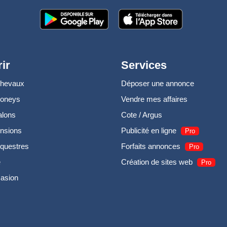
ir
Services
chevaux
Déposer une annonce
poneys
Vendre mes affaires
alons
Cote / Argus
nsions
Publicité en ligne
Pro
questres
Forfaits annonces
Pro
e
Création de sites web
Pro
casion