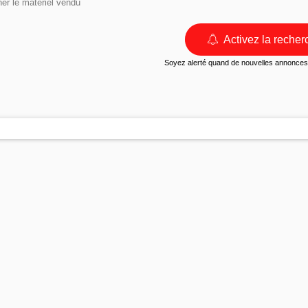
her le matériel vendu
Activez la recher
Soyez alerté quand de nouvelles annonces 