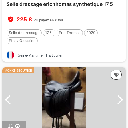
Selle dressage éric thomas synthétique 17,5
225 €
ou payez en X fois
Selle de dressage
17,5"
Eric Thomas
2020
Etat :
Occasion
Seine-Maritime
Particulier
ACHAT SÉCURISÉ
11