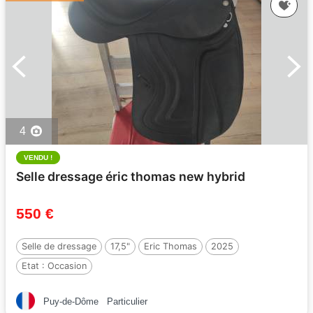
4
VENDU !
Selle dressage éric thomas new hybrid
550 €
Selle de dressage
17,5"
Eric Thomas
2025
Etat :
Occasion
Puy-de-Dôme
Particulier