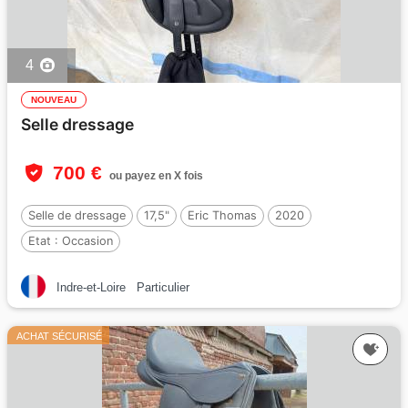
4
NOUVEAU
Selle dressage
700 €
ou payez en X fois
Selle de dressage
17,5"
Eric Thomas
2020
Etat :
Occasion
Indre-et-Loire
Particulier
ACHAT SÉCURISÉ