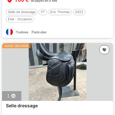
ou payez en X fois
Selle de dressage
17"
Eric Thomas
2022
Etat :
Occasion
Yvelines
Particulier
ACHAT SÉCURISÉ
1
Selle dressage