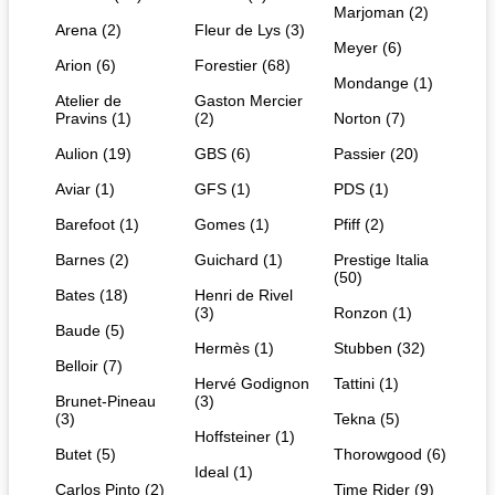
Marjoman (2)
Arena (2)
Fleur de Lys (3)
Meyer (6)
Arion (6)
Forestier (68)
Mondange (1)
Atelier de
Gaston Mercier
Pravins (1)
(2)
Norton (7)
Aulion (19)
GBS (6)
Passier (20)
Aviar (1)
GFS (1)
PDS (1)
Barefoot (1)
Gomes (1)
Pfiff (2)
Barnes (2)
Guichard (1)
Prestige Italia
(50)
Bates (18)
Henri de Rivel
(3)
Ronzon (1)
Baude (5)
Hermès (1)
Stubben (32)
Belloir (7)
Hervé Godignon
Tattini (1)
Brunet-Pineau
(3)
(3)
Tekna (5)
Hoffsteiner (1)
Butet (5)
Thorowgood (6)
Ideal (1)
Carlos Pinto (2)
Time Rider (9)