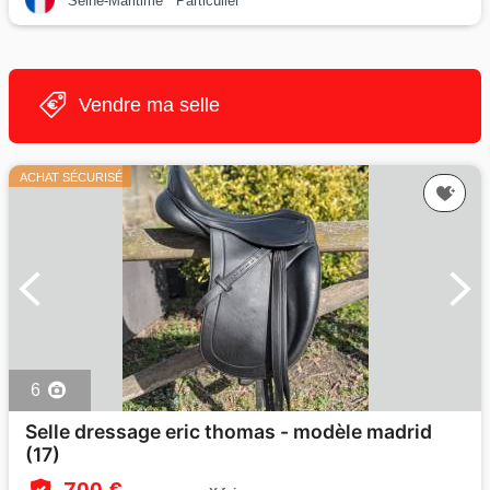
Seine-Maritime
Particulier
Vendre ma selle
ACHAT SÉCURISÉ
6
Selle dressage eric thomas - modèle madrid
(17)
700 €