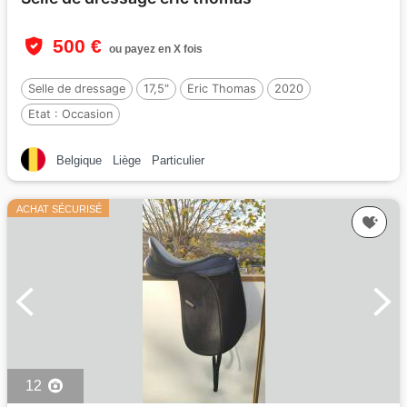
500 €
ou payez en X fois
Selle de dressage
17,5"
Eric Thomas
2020
Etat :
Occasion
Belgique
Liège
Particulier
ACHAT SÉCURISÉ
12