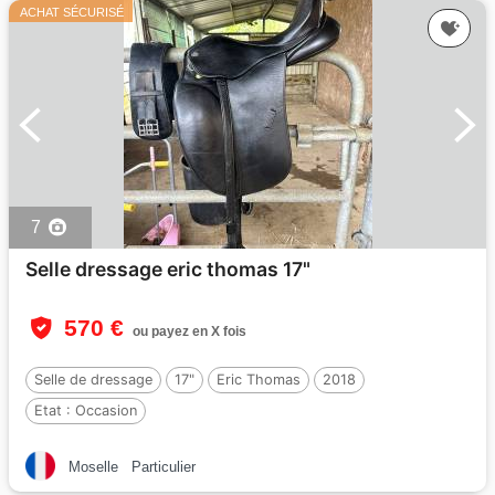
ACHAT SÉCURISÉ
7
Selle dressage eric thomas 17"
570 €
ou payez en X fois
Selle de dressage
17"
Eric Thomas
2018
Etat :
Occasion
Moselle
Particulier