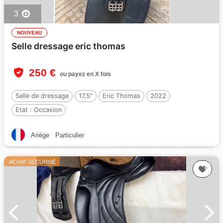
3
NOUVEAU
Selle dressage eric thomas
250 €
ou payez en X fois
Selle de dressage
17,5"
Eric Thomas
2022
Etat :
Occasion
Ariège
Particulier
ACHAT SÉCURISÉ