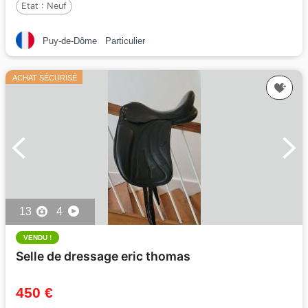
Etat :
Neuf
Puy-de-Dôme
Particulier
ACHAT SÉCURISÉ
13
4
VENDU !
Selle de dressage eric thomas
450 €