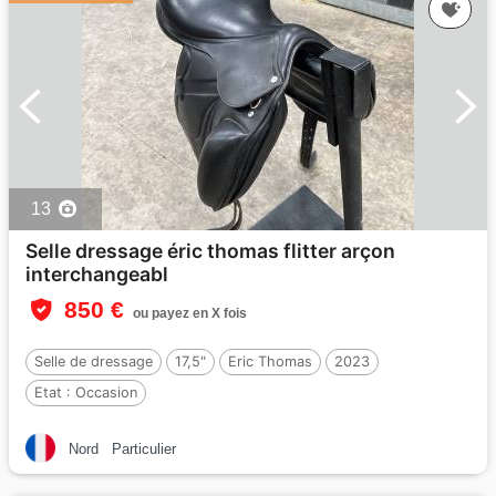
13
Selle dressage éric thomas flitter arçon
interchangeabl
850 €
ou payez en X fois
Selle de dressage
17,5"
Eric Thomas
2023
Etat :
Occasion
Nord
Particulier