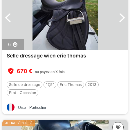
6
Selle dressage wien eric thomas
670 €
ou payez en X fois
Selle de dressage
17,5"
Eric Thomas
2013
Etat :
Occasion
Oise
Particulier
ACHAT SÉCURISÉ