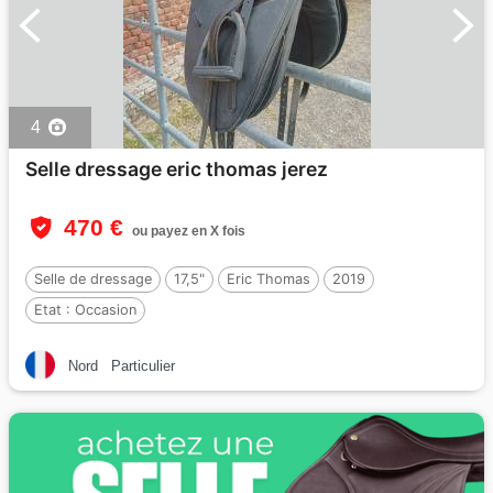
4
Selle dressage eric thomas jerez
470 €
ou payez en X fois
Selle de dressage
17,5"
Eric Thomas
2019
Etat :
Occasion
Nord
Particulier