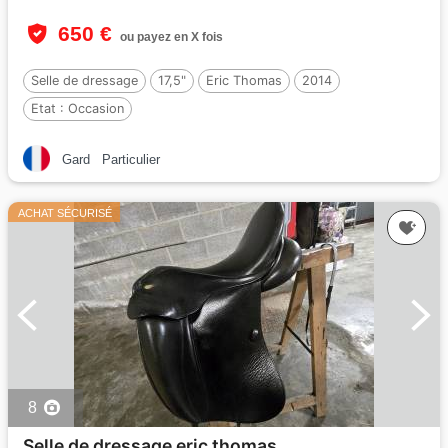
650 €
ou payez en X fois
Selle de dressage
17,5"
Eric Thomas
2014
Etat :
Occasion
Gard
Particulier
ACHAT SÉCURISÉ
8
Selle de dressage eric thomas