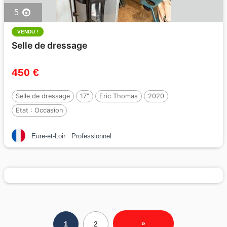
5
VENDU !
Selle de dressage
450 €
Selle de dressage
17"
Eric Thomas
2020
Etat :
Occasion
Eure-et-Loir
Professionnel
»
1
2