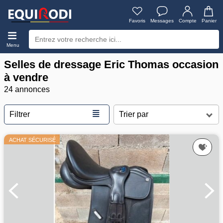
Favoris
Messages
Compte
Panier
Menu
Selles de dressage Eric Thomas occasion
à vendre
24 annonces
≣
Filtrer
ACHAT SÉCURISÉ