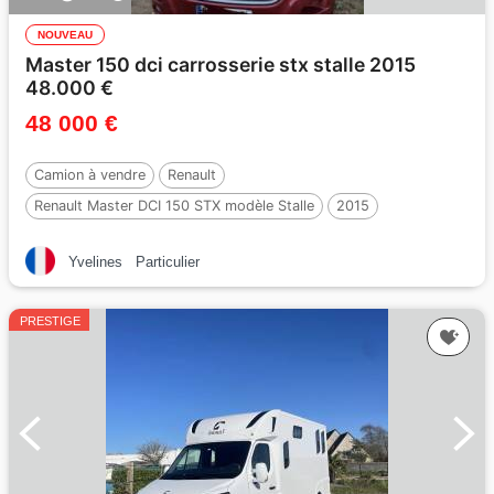
NOUVEAU
Master 150 dci carrosserie stx stalle 2015
48.000 €
48 000 €
Camion à vendre
Renault
Renault Master DCI 150 STX modèle Stalle
2015
30608 km
Occasion
2 Chevaux
Yvelines
Particulier
PRESTIGE