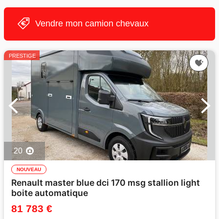
Vendre mon camion chevaux
PRESTIGE
20
NOUVEAU
Renault master blue dci 170 msg stallion light
boite automatique
81 783 €