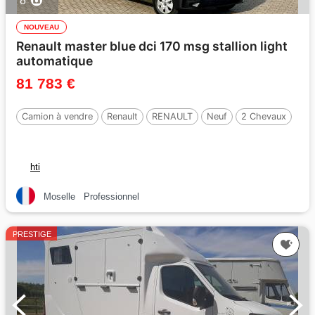
8
NOUVEAU
Renault master blue dci 170 msg stallion light
automatique
81 783 €
Camion à vendre
Renault
RENAULT
Neuf
2 Chevaux
hti
Moselle
Professionnel
PRESTIGE