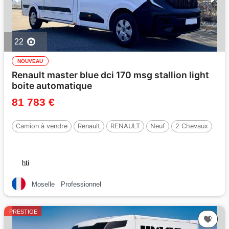
22
NOUVEAU
Renault master blue dci 170 msg stallion light
boite automatique
81 783 €
Camion à vendre
Renault
RENAULT
Neuf
2 Chevaux
hti
Moselle
Professionnel
PRESTIGE