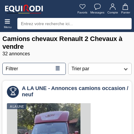
Favoris
Messages
Compte
Panier
Menu
Camions chevaux Renault 2 Chevaux à
vendre
32 annonces
≣
Filtrer
A LA UNE - Annonces camions occasion /
neuf
A LA UNE