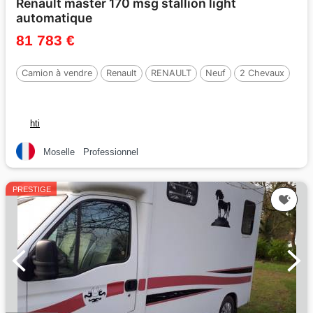
Renault master 170 msg stallion light
automatique
81 783 €
Camion à vendre
Renault
RENAULT
Neuf
2 Chevaux
hti
Moselle
Professionnel
PRESTIGE