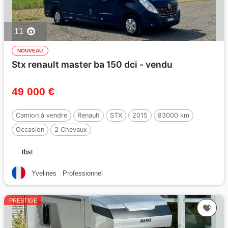
11
NOUVEAU
Stx renault master ba 150 dci - vendu
49 000 €
Camion à vendre
Renault
STX
2015
83000 km
Occasion
2 Chevaux
tbst
Yvelines
Professionnel
PRESTIGE