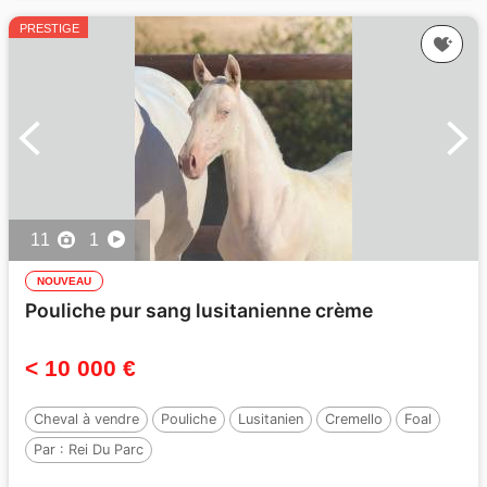
PRESTIGE
11
1
NOUVEAU
Pouliche pur sang lusitanienne crème
< 10 000 €
Cheval à vendre
Pouliche
Lusitanien
Cremello
Foal
Par :
Rei Du Parc