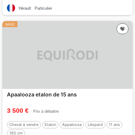
Par :
Maximo Onix (Palomino — 2017)
Hérault
Particulier
BASIC
Apaalooza etalon de 15 ans
3 500 €
Prix à débattre
Cheval à vendre
Etalon
Appaloosa
Léopard
11 ans
165 cm