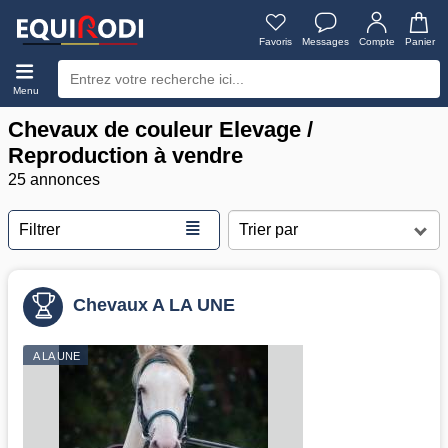
Favoris
Messages
Compte
Panier
Menu
Chevaux de couleur Elevage /
Reproduction à vendre
25 annonces
≣
Filtrer
Chevaux A LA UNE
A LA UNE