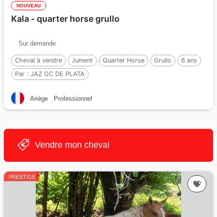
NOUVEAU
Kala - quarter horse grullo
Sur demande
Cheval à vendre
Jument
Quarter Horse
Grullo
6 ans
Par :
JAZ GC DE PLATA
Ariège
Professionnel
Vendre mon cheval
PRESTIGE