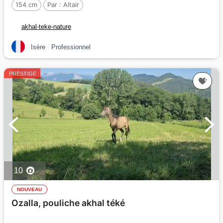
154 cm
Par :
Altair
akhal-teke-nature
Isère
Professionnel
PRESTIGE
10
NOUVEAU
Ozalla, pouliche akhal téké