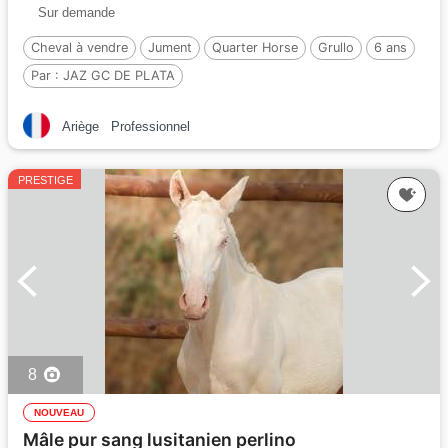
Sur demande
Cheval à vendre
Jument
Quarter Horse
Grullo
6 ans
Par :
JAZ GC DE PLATA
Ariège
Professionnel
PRESTIGE
8
NOUVEAU
Mâle pur sang lusitanien perlino