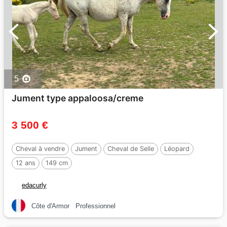
5
Jument type appaloosa/creme
3 500 €
Cheval à vendre
Jument
Cheval de Selle
Léopard
12 ans
149 cm
edacurly
Côte d'Armor
Professionnel