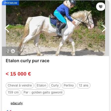
PREMIUM
2
Etalon curly pur race
< 15 000 €
Cheval à vendre
Etalon
Curly
Perlino
12 ans
159 cm
Par :
golden gaits gawonii
edacurly