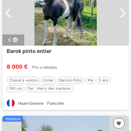
6
Barok pinto entier
8 000 €
Prix à débattre
Cheval à vendre
Entier
Barock Pinto
Pie
5 ans
160 cm
Par :
Harry des marleres
Haute-Garonne
Particulier
PREMIUM