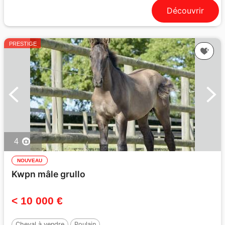
Découvrir
PRESTIGE
4
NOUVEAU
Kwpn mâle grullo
< 10 000 €
Cheval à vendre
Poulain