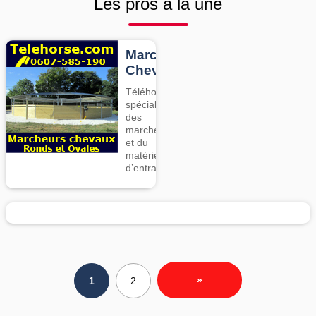
Les pros à la une
Marcheurs
Chevaux
Téléhorse,
spécialiste
des
marcheurs
et du
matériel
d’entrainement
»
1
2