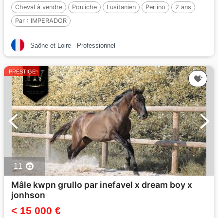
Cheval à vendre
Pouliche
Lusitanien
Perlino
2 ans
Par :
IMPERADOR
Saône-et-Loire
Professionnel
PRESTIGE
11
Mâle kwpn grullo par inefavel x dream boy x
jonhson
< 15 000 €