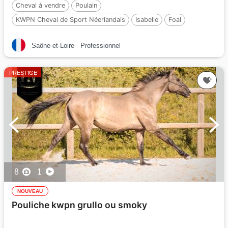
Cheval à vendre
Poulain
KWPN Cheval de Sport Néerlandais
Isabelle
Foal
Par :
Quaterhit
Saône-et-Loire
Professionnel
PRESTIGE
8
1
NOUVEAU
Pouliche kwpn grullo ou smoky