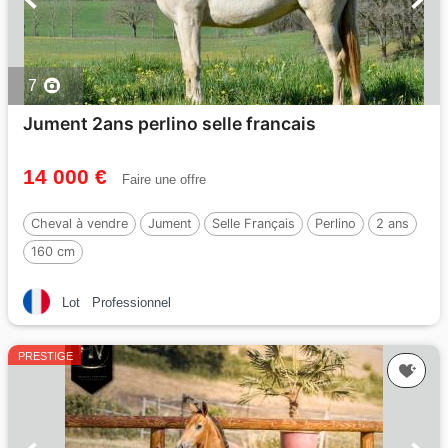
7
Jument 2ans perlino selle francais
14 000 €
Faire une offre
Cheval à vendre
Jument
Selle Français
Perlino
2 ans
160 cm
Lot
Professionnel
PRESTIGE