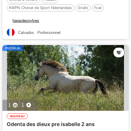
KWPN Cheval de Sport Néerlandais
Grullo
Foal
harasdessylves
Calvados
Professionnel
PREMIUM
1
1
NOUVEAU
Odenta des dieux pre isabelle 2 ans