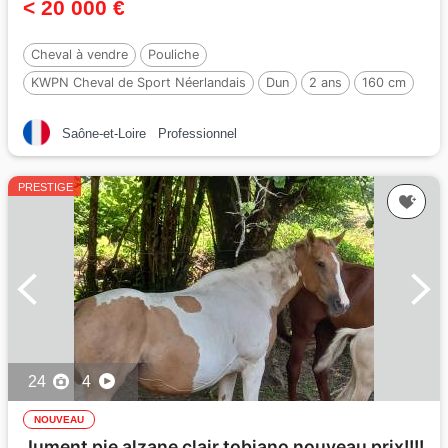
< 20 000 €
Cheval à vendre
Pouliche
KWPN Cheval de Sport Néerlandais
Dun
2 ans
160 cm
Par :
Inefavel
Saône-et-Loire
Professionnel
PRESTIGE
24
4
NOUVEAU
Jument pie alzane clair tobiano nouveau prix!!!!