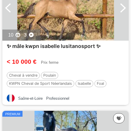
10
3
✨️ mâle kwpn isabelle lusitanosport ✨️
< 10 000 €
Prix ferme
Cheval à vendre
Poulain
KWPN Cheval de Sport Néerlandais
Isabelle
Foal
Par :
Qaside MD
Saône-et-Loire
Professionnel
PREMIUM