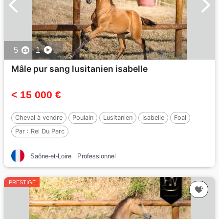
5
1
Mâle pur sang lusitanien isabelle
< 15 000 €
Cheval à vendre
Poulain
Lusitanien
Isabelle
Foal
Par :
Rei Du Parc
Saône-et-Loire
Professionnel
PRESTIGE