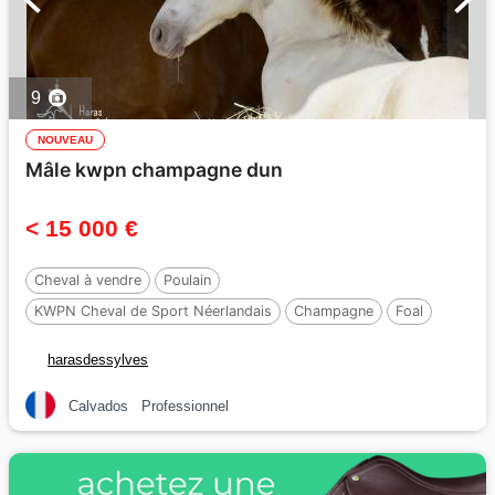
9
NOUVEAU
Mâle kwpn champagne dun
< 15 000 €
Cheval à vendre
Poulain
KWPN Cheval de Sport Néerlandais
Champagne
Foal
165 cm
harasdessylves
Calvados
Professionnel