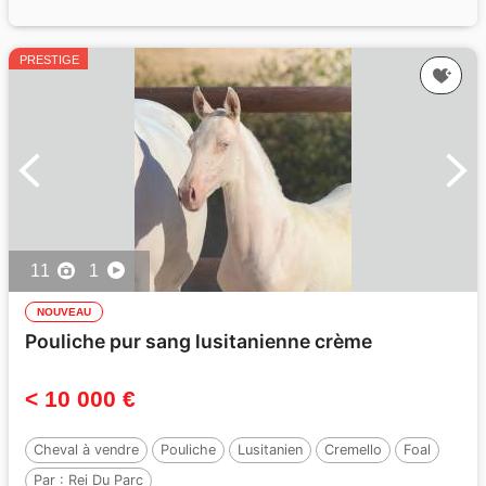
PRESTIGE
11
1
NOUVEAU
Pouliche pur sang lusitanienne crème
< 10 000 €
Cheval à vendre
Pouliche
Lusitanien
Cremello
Foal
Par :
Rei Du Parc