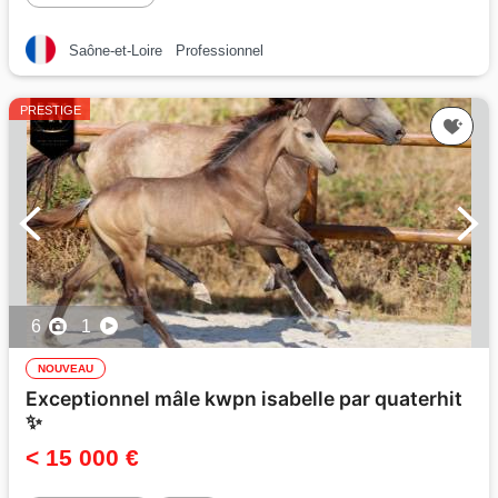
Saône-et-Loire
Professionnel
PRESTIGE
6
1
NOUVEAU
Exceptionnel mâle kwpn isabelle par quaterhit
✨️
< 15 000 €