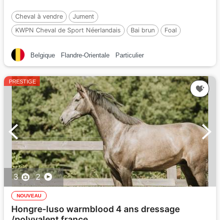
Cheval à vendre
Jument
KWPN Cheval de Sport Néerlandais
Bai brun
Foal
Par :
Dutch Dream
Belgique
Flandre-Orientale
Particulier
PRESTIGE
3
2
NOUVEAU
Hongre-luso warmblood 4 ans dressage
/polyvalent france