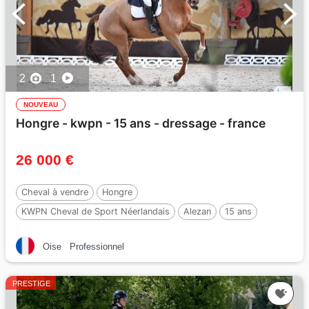
2
1
NOUVEAU
Hongre - kwpn - 15 ans - dressage - france
26 000 €
Cheval à vendre
Hongre
KWPN Cheval de Sport Néerlandais
Alezan
15 ans
178 cm
Oise
Professionnel
PRESTIGE