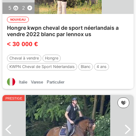
5
2
NOUVEAU
Hongre kwpn cheval de sport néerlandais a
vendre 2022 blanc par lennox us
< 30 000 €
Cheval à vendre
Hongre
KWPN Cheval de Sport Néerlandais
Blanc
4 ans
172 cm
Par :
Lennox US
Italie
Varese
Particulier
PRESTIGE