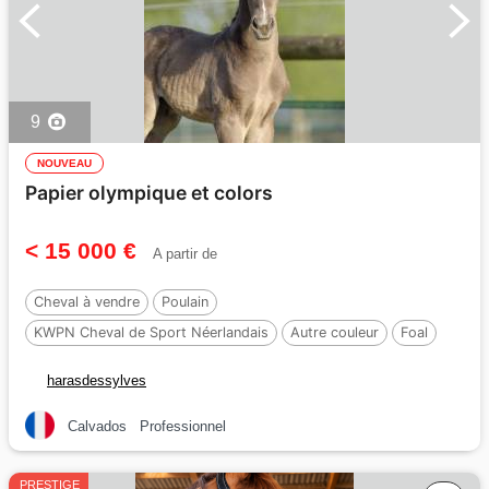
9
NOUVEAU
Papier olympique et colors
< 15 000 €
A partir de
Cheval à vendre
Poulain
KWPN Cheval de Sport Néerlandais
Autre couleur
Foal
170 cm
harasdessylves
Calvados
Professionnel
PRESTIGE