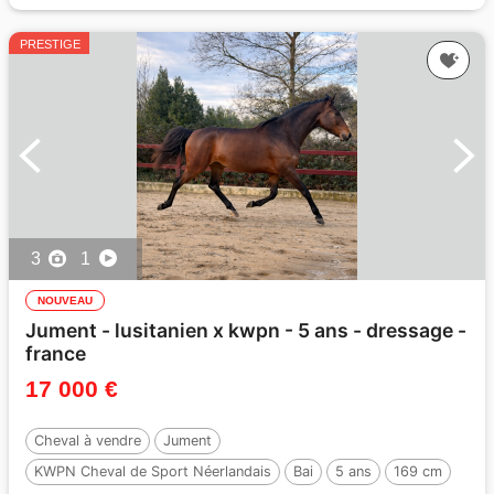
PRESTIGE
3
1
NOUVEAU
Jument - lusitanien x kwpn - 5 ans - dressage -
france
17 000 €
Cheval à vendre
Jument
KWPN Cheval de Sport Néerlandais
Bai
5 ans
169 cm