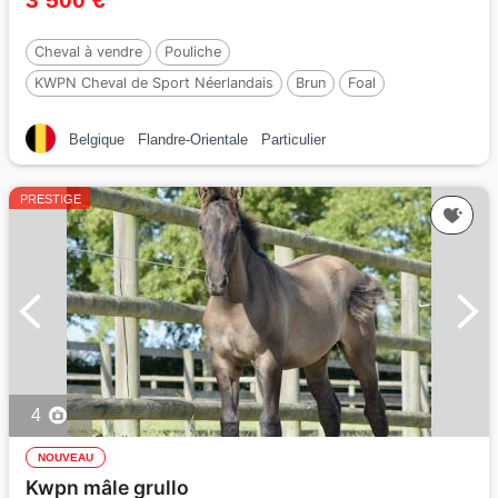
Cheval à vendre
Pouliche
KWPN Cheval de Sport Néerlandais
Brun
Foal
Par :
No Records.
Belgique
Flandre-Orientale
Particulier
PRESTIGE
4
NOUVEAU
Kwpn mâle grullo