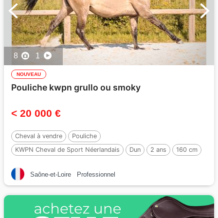
8
1
NOUVEAU
Pouliche kwpn grullo ou smoky
< 20 000 €
Cheval à vendre
Pouliche
KWPN Cheval de Sport Néerlandais
Dun
2 ans
160 cm
Par :
Inefavel
Saône-et-Loire
Professionnel