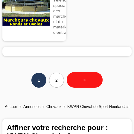
spécialiste
des
marcheurs
et du
matériel
d’entrainement
»
1
2
Accueil
Annonces
Chevaux
KWPN Cheval de Sport Néerlandais
Affiner votre recherche pour :