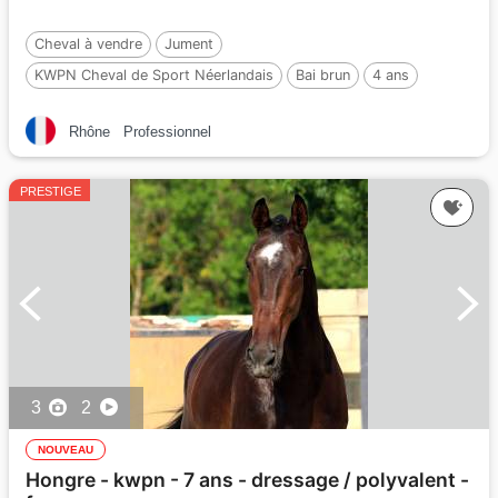
Cheval à vendre
Jument
KWPN Cheval de Sport Néerlandais
Bai brun
4 ans
162 cm
Rhône
Professionnel
PRESTIGE
3
2
NOUVEAU
Hongre - kwpn - 7 ans - dressage / polyvalent -