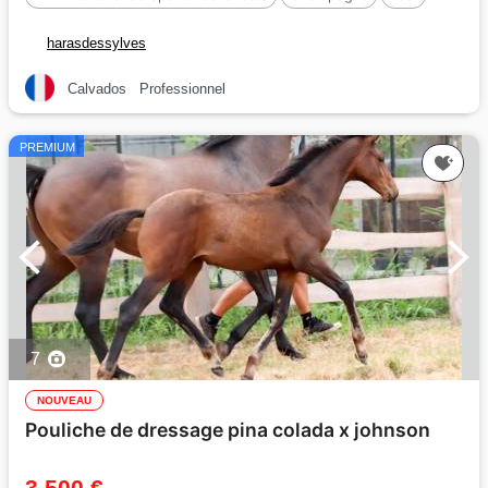
165 cm
harasdessylves
Calvados
Professionnel
PREMIUM
7
NOUVEAU
Pouliche de dressage pina colada x johnson
3 500 €