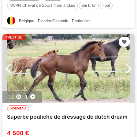
KWPN Cheval de Sport Néerlandais
Bai brun
Foal
Par :
Roman empire
Belgique
Flandre-Orientale
Particulier
PRESTIGE
11
1
NOUVEAU
Superbe pouliche de dressage de dutch dream
4 500 €