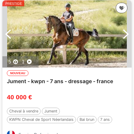
PRESTIGE
5
1
NOUVEAU
Jument - kwpn - 7 ans - dressage - france
40 000 €
Cheval à vendre
Jument
KWPN Cheval de Sport Néerlandais
Bai brun
7 ans
170 cm