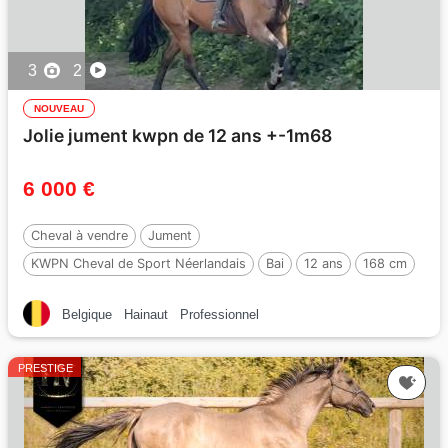
3
2
NOUVEAU
Jolie jument kwpn de 12 ans +-1m68
6 000 €
Cheval à vendre
Jument
KWPN Cheval de Sport Néerlandais
Bai
12 ans
168 cm
Belgique
Hainaut
Professionnel
PRESTIGE