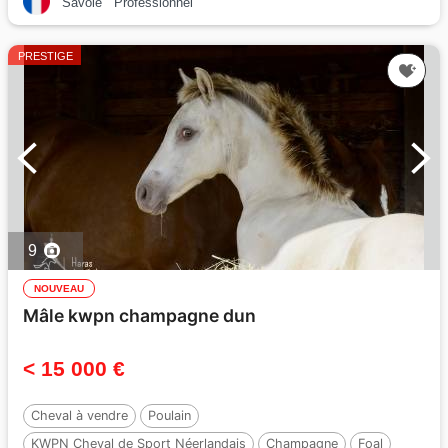
Savoie
Professionnel
PRESTIGE
9
NOUVEAU
Mâle kwpn champagne dun
< 15 000 €
Cheval à vendre
Poulain
KWPN Cheval de Sport Néerlandais
Champagne
Foal