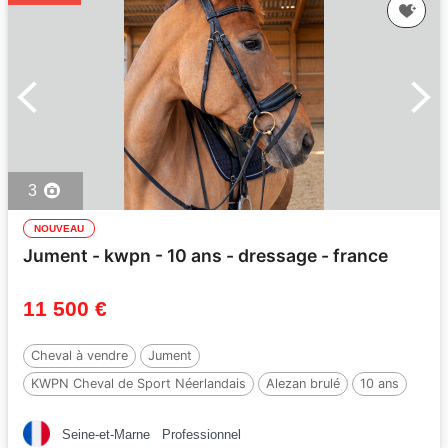
3
NOUVEAU
Jument - kwpn - 10 ans - dressage - france
11 500 €
Cheval à vendre
Jument
KWPN Cheval de Sport Néerlandais
Alezan brulé
10 ans
175 cm
Seine-et-Marne
Professionnel