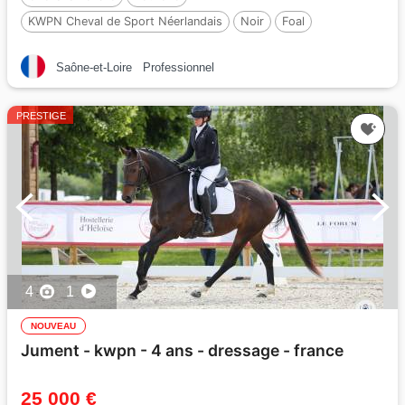
KWPN Cheval de Sport Néerlandais
Noir
Foal
Par :
Perfect
Saône-et-Loire
Professionnel
PRESTIGE
4
1
NOUVEAU
Jument - kwpn - 4 ans - dressage - france
25 000 €