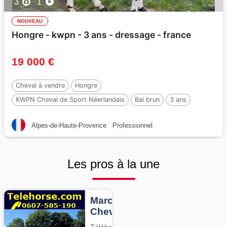
3
1
NOUVEAU
Hongre - kwpn - 3 ans - dressage - france
19 000 €
Cheval à vendre
Hongre
KWPN Cheval de Sport Néerlandais
Bai brun
3 ans
165 cm
Alpes-de-Haute-Provence
Professionnel
Les pros à la une
Marcheurs
Chevaux
Téléhorse,