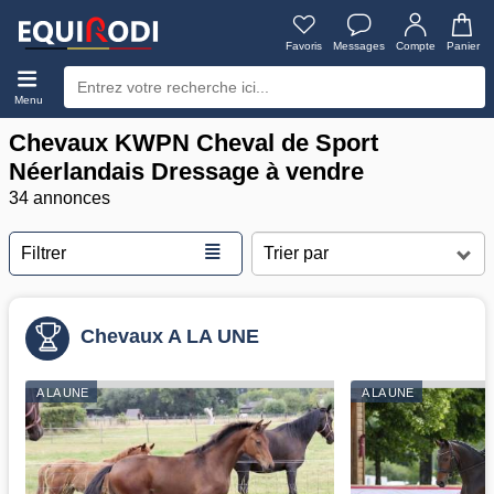
Favoris
Messages
Compte
Panier
Menu
Chevaux KWPN Cheval de Sport
Néerlandais Dressage à vendre
34 annonces
≣
Filtrer
Chevaux A LA UNE
A LA UNE
A LA UNE