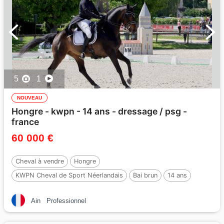
5
1
NOUVEAU
Hongre - kwpn - 14 ans - dressage / psg -
france
60 000 €
Cheval à vendre
Hongre
KWPN Cheval de Sport Néerlandais
Bai brun
14 ans
173 cm
Ain
Professionnel