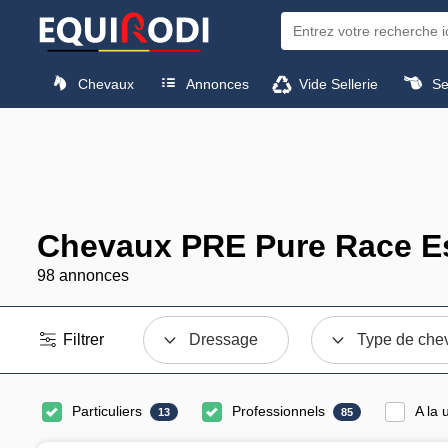
Chevaux
Annonces
Vide Sellerie
Sel
Chevaux PRE Pure Race E
98 annonces
Filtrer
Dressage
Type de che
Particuliers
Professionnels
A la 
13
85