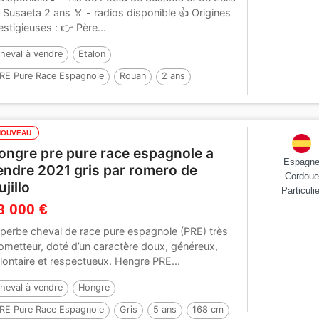
 Susaeta 2 ans 🏅 - radios disponible 👍 Origines
estigieuses : 👉 Père...
heval à vendre
Etalon
RE Pure Race Espagnole
Rouan
2 ans
59 cm
Par :
Poeta de Susaeta
NOUVEAU
ongre pre pure race espagnole a
Espagn
endre 2021 gris par romero de
Cordoue
ujillo
Particulie
8 000 €
perbe cheval de race pure espagnole (PRE) très
ometteur, doté d’un caractère doux, généreux,
lontaire et respectueux. Hengre PRE...
heval à vendre
Hongre
RE Pure Race Espagnole
Gris
5 ans
168 cm