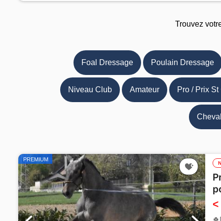
Trouvez votr
Foal Dressage
Poulain Dressage
Niveau Club
Amateur
Pro / Prix St
Cheval
PREMIUM
P
p
<
🍀