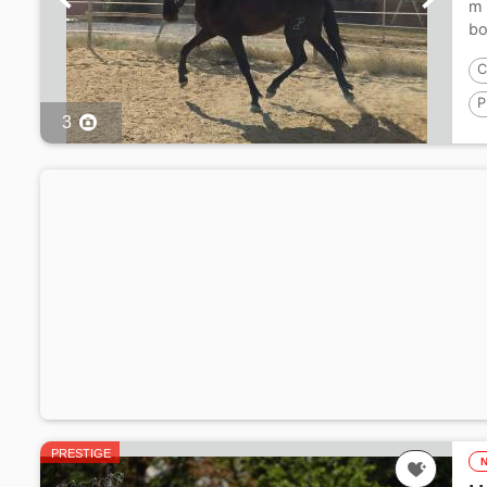
m 
bo
C
P
3
P
PRESTIGE