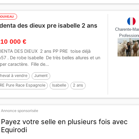
ar :
ROMERO DE TRUJILLO
NOUVEAU
denta des dieux pre isabelle 2 ans
Charente-Mar
Profession
 10 000 €
ENTA DES DIEUX 2 ans PP PRE toise déjà
57 . De robe Isabelle De très belles allures et un
per caractère. Fille de...
heval à vendre
Jument
RE Pure Race Espagnole
Isabelle
2 ans
57 cm
Par :
PRESIDENTE DE JARAMA
Annonce sponsorisée
Payez votre selle en plusieurs fois avec
Equirodi