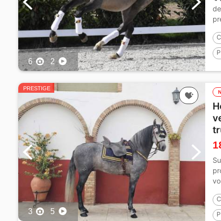
de
pr
C
P
6
2
1
PRESTIGE
H
v
tr
1
Su
pr
vo
C
3
5
P