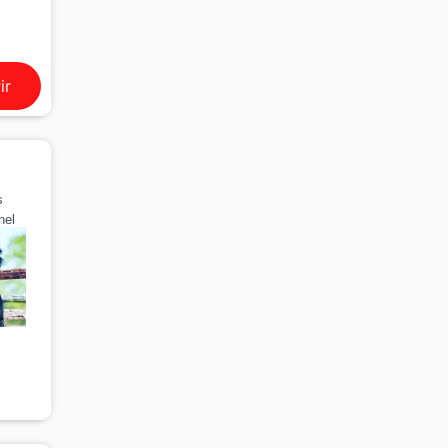
ir
s
nel