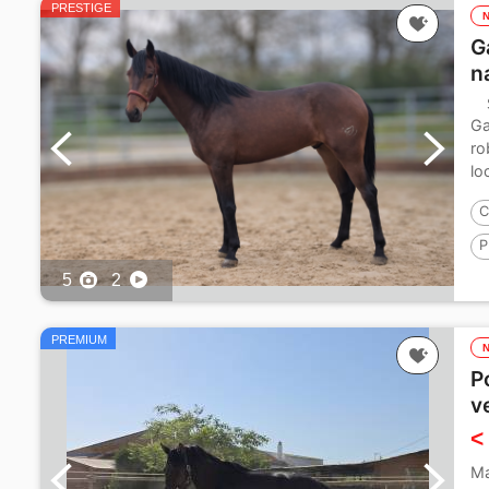
PRESTIGE
G
n
Ga
ro
lo
C
P
5
2
PREMIUM
P
v
<
Ma