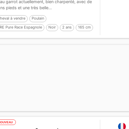
au garrot actuellement, bien charpenté, avec de
ns pieds et une très belle...
heval à vendre
Poulain
RE Pure Race Espagnole
Noir
2 ans
165 cm
ar :
NELSON XIII
NOUVEAU