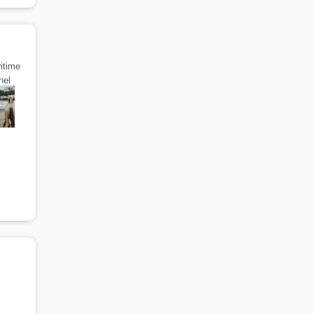
itime
nel