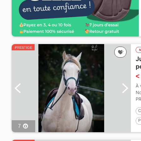
PRESTIGE
J
p
<
À 
No
PR
C
P
7
1