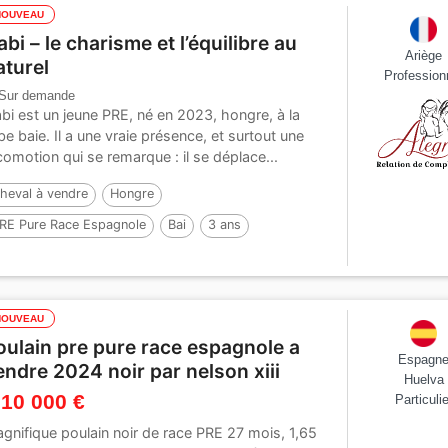
NOUVEAU
abi – le charisme et l’équilibre au
Ariège
aturel
Profession
Sur demande
bi est un jeune PRE, né en 2023, hongre, à la
be baie. Il a une vraie présence, et surtout une
comotion qui se remarque : il se déplace...
heval à vendre
Hongre
RE Pure Race Espagnole
Bai
3 ans
NOUVEAU
oulain pre pure race espagnole a
Espagn
endre 2024 noir par nelson xiii
Huelva
 10 000 €
Particulie
gnifique poulain noir de race PRE 27 mois, 1,65