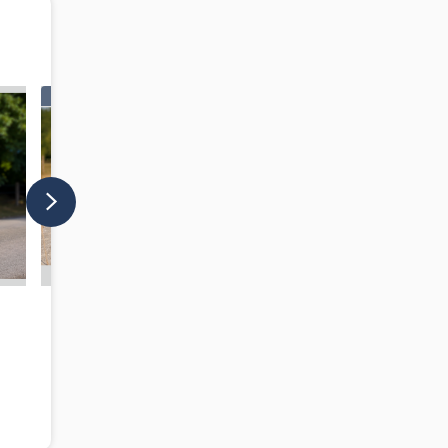
A LA UNE
PRE Pure Race Espagnole -
Hongre - 3 ans
Ariège (France)