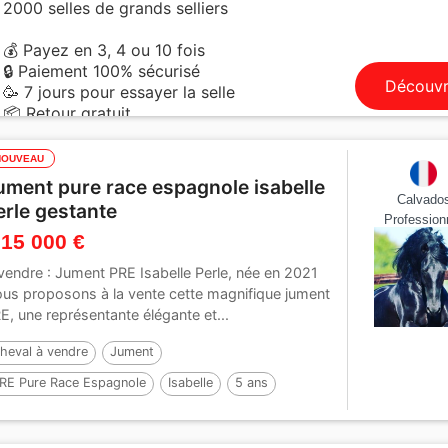
2000 selles de grands selliers
💰 Payez en 3, 4 ou 10 fois
🔒 Paiement 100% sécurisé
Découvr
🥳 7 jours pour essayer la selle
📦 Retour gratuit
NOUVEAU
ument pure race espagnole isabelle
Calvado
erle gestante
Profession
 15 000 €
vendre : Jument PRE Isabelle Perle, née en 2021
us proposons à la vente cette magnifique jument
E, une représentante élégante et...
heval à vendre
Jument
RE Pure Race Espagnole
Isabelle
5 ans
65 cm
Par :
VICTORINO HS