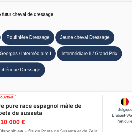
e futur cheval de dressage
Poulinière Dressage
Jeune cheval Dressage
 Georges / Intermédiaire I
Intermédiare II / Grand Prix
 ibérique Dressage
NOUVEAU
re pure race espagnol mâle de
Belgiqu
oeta de susaeta
Brabant-Wa
 10 000 €
Particulie
Disponible🍀 - fils de Poeta de Susaeta et de Zelia