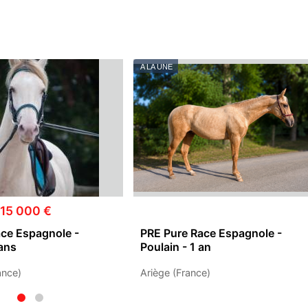
A LA UNE
 15 000 €
ce Espagnole -
PRE Pure Race Espagnole -
ans
Poulain - 1 an
ance)
Ariège (France)