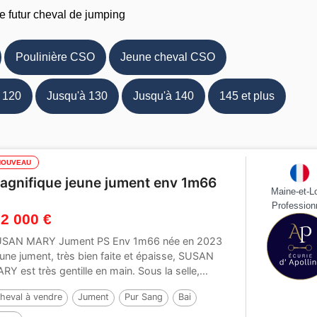
e futur cheval de jumping
Poulinière CSO
Jeune cheval CSO
 120
Jusqu'à 130
Jusqu'à 140
145 et plus
NOUVEAU
agnifique jeune jument env 1m66
Maine-et-Lo
Profession
 2 000 €
SAN MARY Jument PS Env 1m66 née en 2023
une jument, très bien faite et épaisse, SUSAN
RY est très gentille en main. Sous la selle,...
heval à vendre
Jument
Pur Sang
Bai