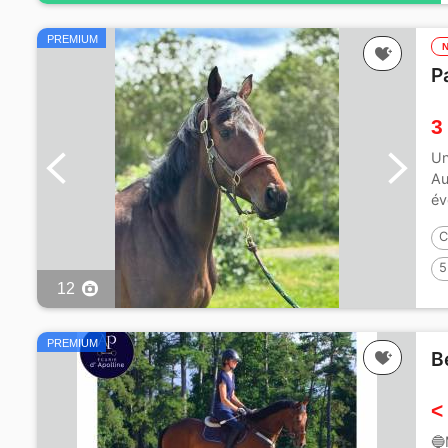
PREMIUM
P
3
Un
Au
év
C
5
12
PREMIUM
B
<
🔵