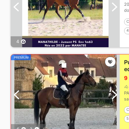
20
do
trè
C
4
4
PREMIUM
P
e
9
🐴
PA
sa
C
5