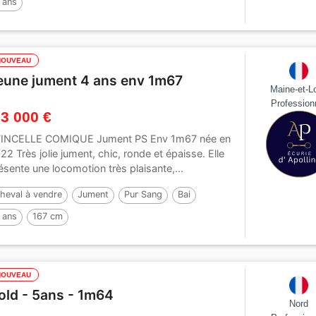
 ans
NOUVEAU
eune jument 4 ans env 1m67
Maine-et-Lo
Profession
 3 000 €
INCELLE COMIQUE Jument PS Env 1m67 née en
22 Très jolie jument, chic, ronde et épaisse. Elle
ésente une locomotion très plaisante,...
heval à vendre
Jument
Pur Sang
Bai
 ans
167 cm
NOUVEAU
old - 5ans - 1m64
Nord