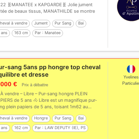
22 🧬MANATEE x KAPGARDE🧬 Jolie jument
tée de beaux tissus, MANATHILDE se montre
s...
heval à vendre
Jument
Pur Sang
Bai
 ans
163 cm
Par :
Manatee
ur-sang 5ans pp hongre top cheval
quilibre et dresse
Yvelines
 000 €
Particulie
Prix à débattre
 À vendre – Libre – Pur-sang hongre PLEIN
PIERS de 5 ans 🐴 Libre est un magnifique pur-
ng plein papiers de 5 ans, toisant 1m62 au...
heval à vendre
Hongre
Pur Sang
Bai
 ans
162 cm
Par :
LAW DEPUTY (IE), PS