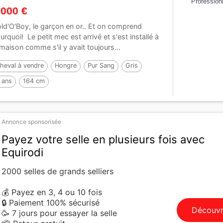
Profession
 000 €
ld'O'Boy, le garçon en or.. Et on comprend
urquoi! Le petit mec est arrivé et s'est installé à
 maison comme s'il y avait toujours...
heval à vendre
Hongre
Pur Sang
Gris
 ans
164 cm
Annonce sponsorisée
Payez votre selle en plusieurs fois avec
Equirodi
2000 selles de grands selliers
💰 Payez en 3, 4 ou 10 fois
🔒 Paiement 100% sécurisé
Découvr
🥳 7 jours pour essayer la selle