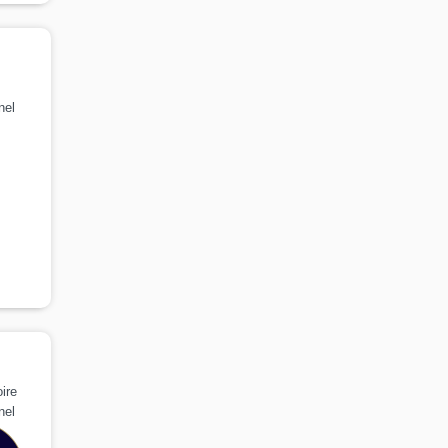
nel
ire
nel