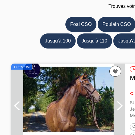
Trouvez votr
Foal CSO
Poulain CSO
Jusqu'à 100
Jusqu'à 110
Jusqu'à
PREMIUM
M
<
SU
Je
MA
C