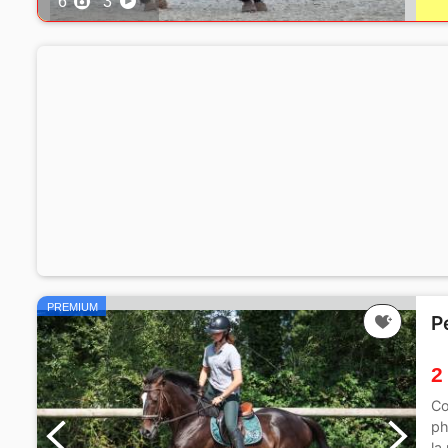
6
3
PREMIUM
P
2
Co
ph
la