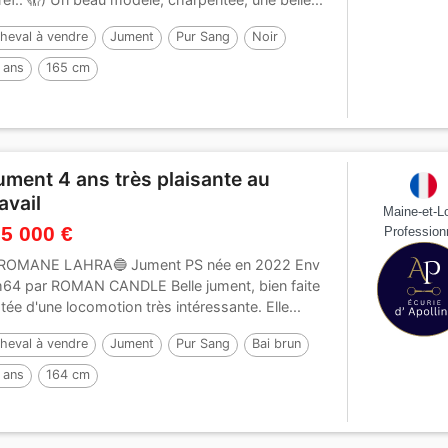
heval à vendre
Jument
Pur Sang
Noir
 ans
165 cm
ument 4 ans très plaisante au
avail
Maine-et-Lo
 5 000 €
Profession
ROMANE LAHRA🔵 Jument PS née en 2022 Env
64 par ROMAN CANDLE Belle jument, bien faite
tée d'une locomotion très intéressante. Elle...
heval à vendre
Jument
Pur Sang
Bai brun
 ans
164 cm