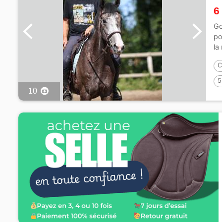
6
Go
po
la
C
5
10