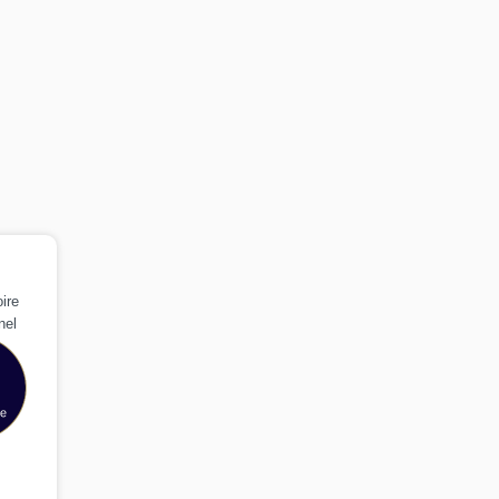
ire
nel