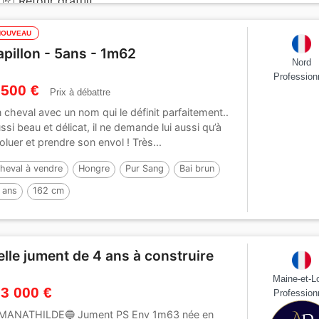
📦 Retour gratuit
NOUVEAU
apillon - 5ans - 1m62
Nord
Profession
 500 €
Prix à débattre
 cheval avec un nom qui le définit parfaitement..
ssi beau et délicat, il ne demande lui aussi qu’à
oluer et prendre son envol ! Très...
heval à vendre
Hongre
Pur Sang
Bai brun
 ans
162 cm
elle jument de 4 ans à construire
Maine-et-Lo
 3 000 €
Profession
MANATHILDE🔵 Jument PS Env 1m63 née en