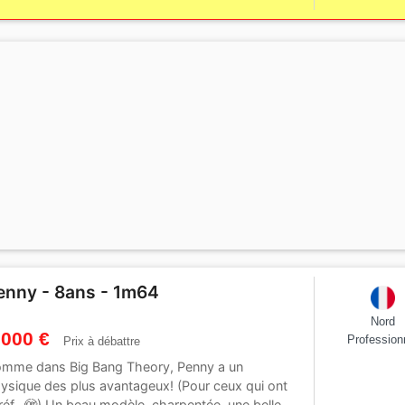
enny - 8ans - 1m64
Nord
 000 €
Profession
Prix à débattre
mme dans Big Bang Theory, Penny a un
ysique des plus avantageux! (Pour ceux qui ont
 réf.. 🫣) Un beau modèle, charpentée, une belle...