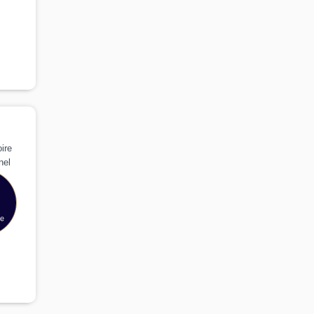
ire
nel