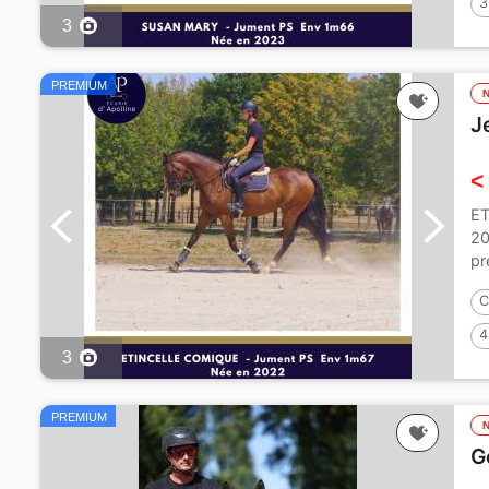
3
3
PREMIUM
J
<
ET
20
pr
C
4
3
PREMIUM
G