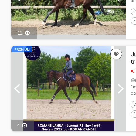
C
8
12
PREMIUM
J
tr
<
🔵
1m
do
C
4
4