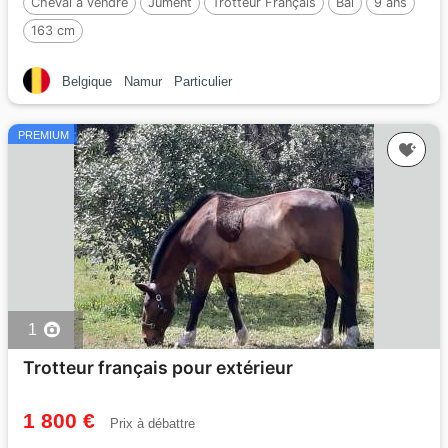
Cheval à vendre
Jument
Trotteur Français
Bai
9 ans
163 cm
Belgique
Namur
Particulier
PREMIUM
1
Trotteur français pour extérieur
1 800 €
Prix à débattre