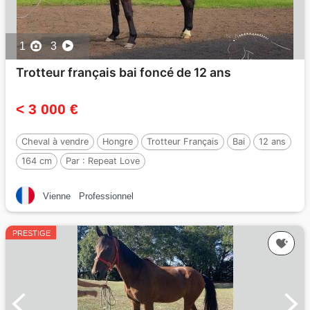
1
3
Trotteur français bai foncé de 12 ans
< 3 000 €
Cheval à vendre
Hongre
Trotteur Français
Bai
12 ans
164 cm
Par :
Repeat Love
Vienne
Professionnel
PRESTIGE