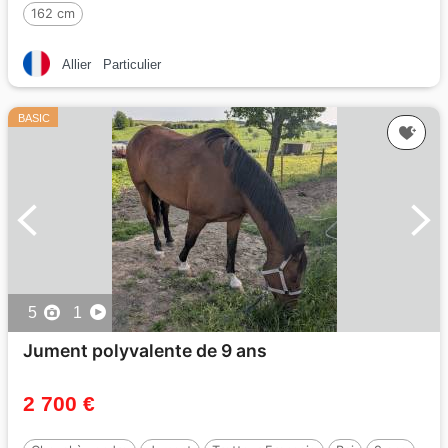
162 cm
Allier
Particulier
BASIC
5
1
Jument polyvalente de 9 ans
2 700 €