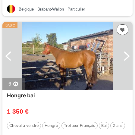
Belgique
Brabant-Wallon
Particulier
BASIC
6
Hongre bai
1 350 €
Cheval à vendre
Hongre
Trotteur Français
Bai
2 ans