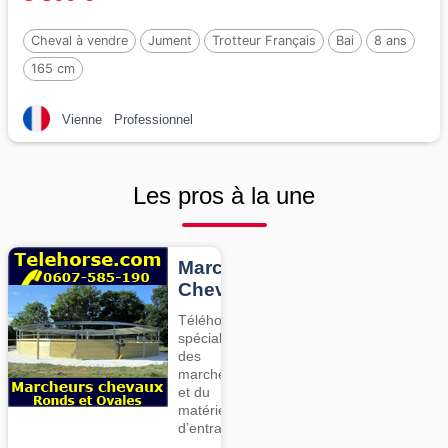
Cheval à vendre
Jument
Trotteur Français
Bai
8 ans
165 cm
Vienne
Professionnel
Les pros à la une
Marcheurs
Chevaux
Téléhorse,
spécialiste
des
marcheurs
et du
matériel
d’entrainement