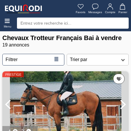
Favoris
Messages
Compte
Panier
Menu
Chevaux Trotteur Français Bai à vendre
19 annonces
≣
Filtrer
PRESTIGE