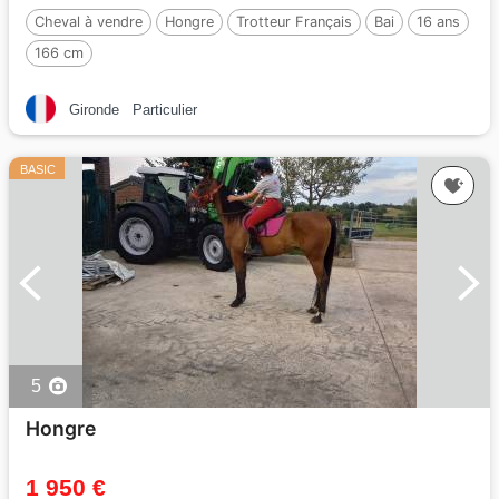
Cheval à vendre
Hongre
Trotteur Français
Bai
16 ans
166 cm
Gironde
Particulier
BASIC
5
Hongre
1 950 €