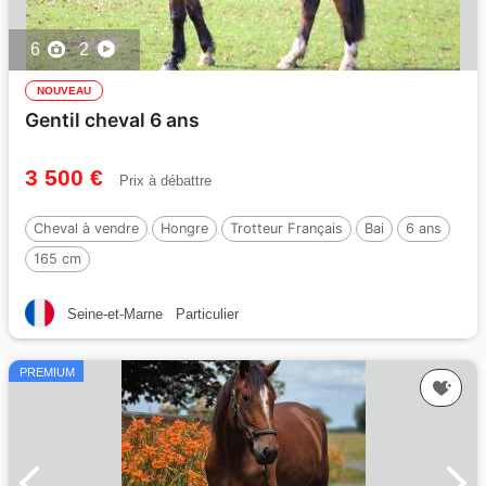
6
2
NOUVEAU
Gentil cheval 6 ans
3 500 €
Prix à débattre
Cheval à vendre
Hongre
Trotteur Français
Bai
6 ans
165 cm
Seine-et-Marne
Particulier
PREMIUM