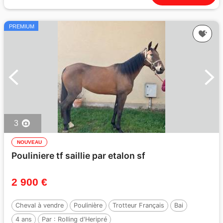
PREMIUM
3
NOUVEAU
Pouliniere tf saillie par etalon sf
2 900 €
Cheval à vendre
Poulinière
Trotteur Français
Bai
4 ans
Par :
Rolling d'Heripré