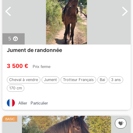
5
Jument de randonnée
3 500 €
Prix ferme
Cheval à vendre
Jument
Trotteur Français
Bai
3 ans
170 cm
Allier
Particulier
BASIC