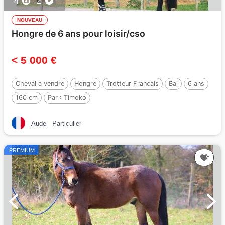
4
2
NOUVEAU
Hongre de 6 ans pour loisir/cso
< 5 000 €
Cheval à vendre
Hongre
Trotteur Français
Bai
6 ans
160 cm
Par :
Timoko
Aude
Particulier
PREMIUM