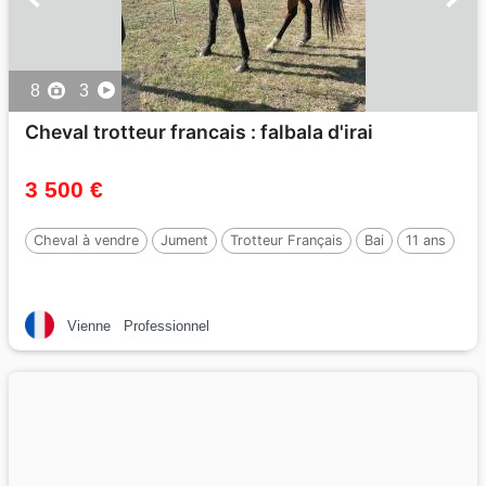
8
3
Cheval trotteur francais : falbala d'irai
3 500 €
Cheval à vendre
Jument
Trotteur Français
Bai
11 ans
Vienne
Professionnel