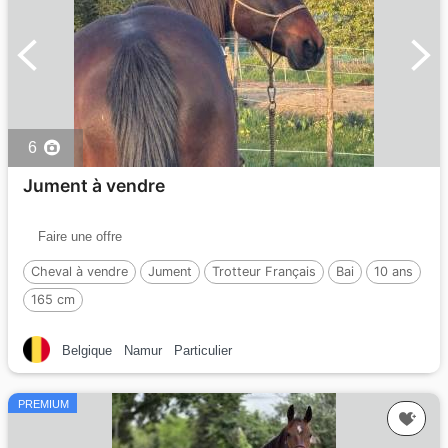
6
Jument à vendre
Faire une offre
Cheval à vendre
Jument
Trotteur Français
Bai
10 ans
165 cm
Belgique
Namur
Particulier
PREMIUM