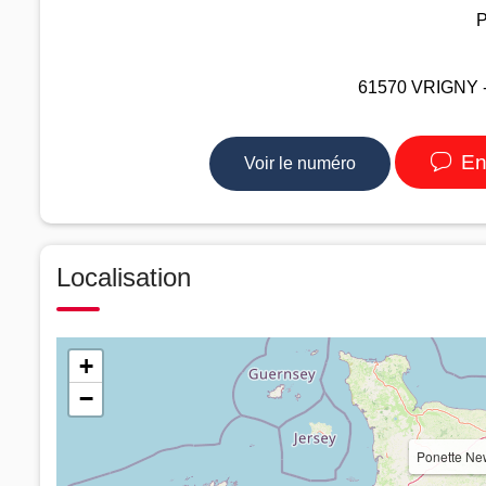
P
61570 VRIGNY -
En
Voir le numéro
Localisation
+
−
Ponette New