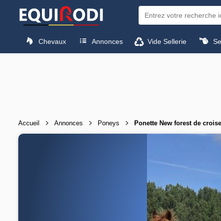
Chevaux
Annonces
Vide Sellerie
Sel
Accueil
Annonces
Poneys
Ponette New forest de crois