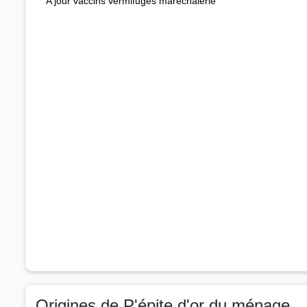
A jour vaccins vermifuges maréchalerie
Origines de P'épite d'or du ménage