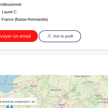
rofessionnel
Laurie C.
 France (Basse-Normandie)
voyer un email
Voir le profil
 forest de croisement 1 an