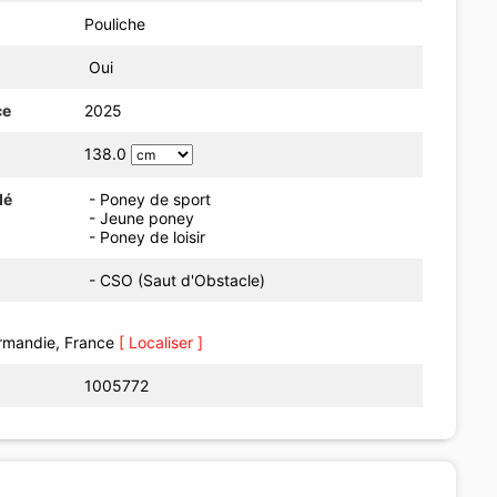
Pouliche
Oui
ce
2025
138.0
dé
- Poney de sport
- Jeune poney
- Poney de loisir
- CSO (Saut d'Obstacle)
rmandie, France
[ Localiser ]
1005772