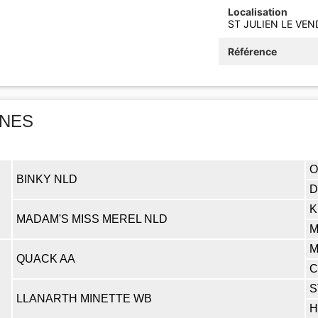
Localisation
ST JULIEN LE VEN
Référence
INES
O
BINKY NLD
D
K
MADAM'S MISS MEREL NLD
M
M
QUACK AA
C
S
LLANARTH MINETTE WB
H