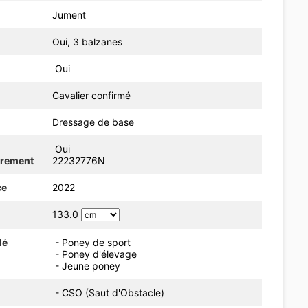
Jument
Oui, 3 balzanes
Oui
Cavalier confirmé
Dressage de base
Oui
trement
22232776N
ce
2022
133.0
dé
- Poney de sport
- Poney d'élevage
- Jeune poney
- CSO (Saut d'Obstacle)