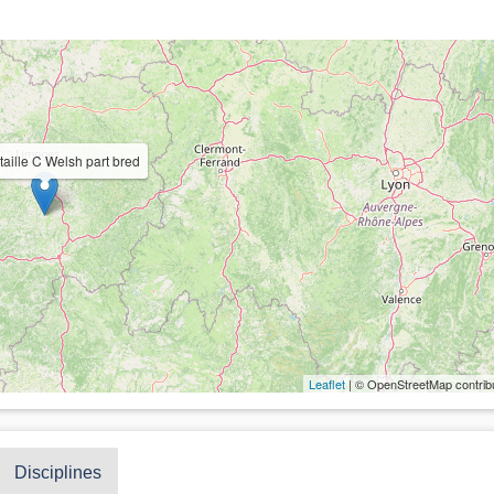
taille C Welsh part bred
Leaflet
| © OpenStreetMap contrib
Disciplines