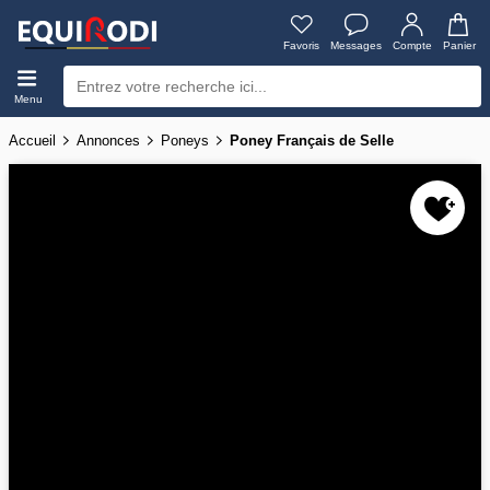
Favoris
Messages
Compte
Panier
Menu
Accueil
Annonces
Poneys
Poney Français de Selle