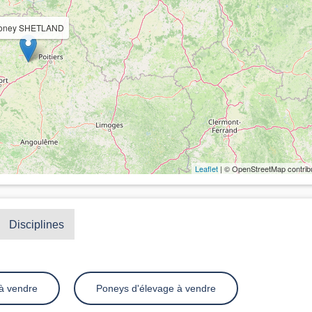
oney SHETLAND
Leaflet
| © OpenStreetMap contrib
Disciplines
à vendre
Poneys d'élevage à vendre