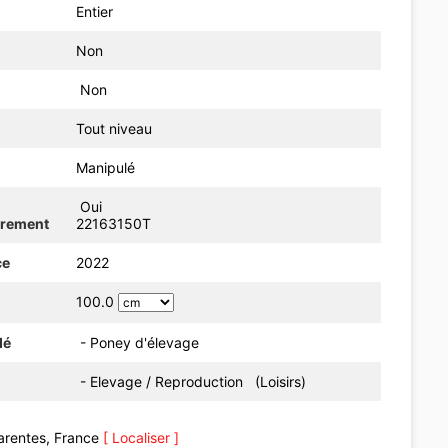
Entier
Non
Non
Tout niveau
Manipulé
Oui
trement
22163150T
ce
2022
100.0
dé
- Poney d'élevage
- Elevage / Reproduction (Loisirs)
arentes, France
[ Localiser ]