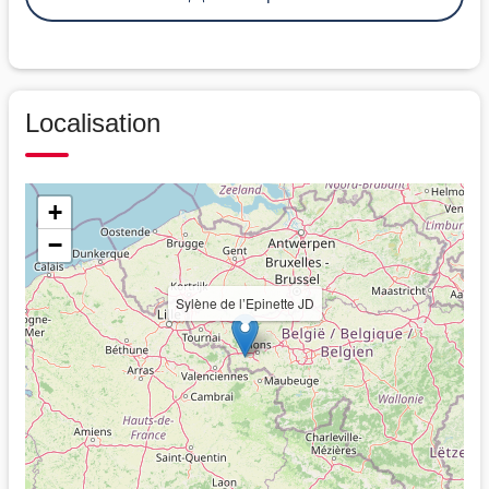
Localisation
+
−
Sylène de l’Epinette JD