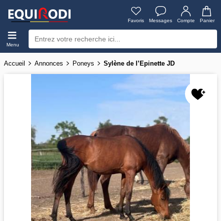
Favoris
Messages
Compte
Panier
Menu
Accueil
Annonces
Poneys
Sylène de l’Epinette JD