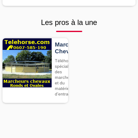
Les pros à la une
Marcheurs
Chevaux
Téléhorse,
spécialiste
des
marcheurs
et du
matériel
d’entrainement