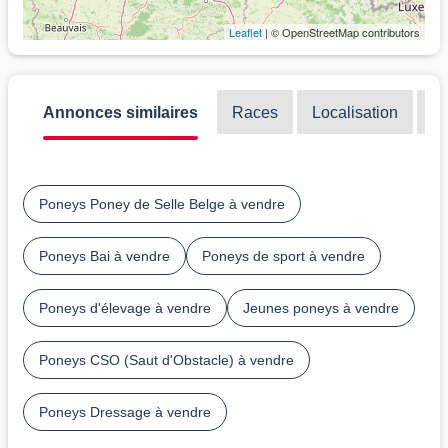
Leaflet
| © OpenStreetMap contributors
Annonces similaires
Races
Localisation
Di
Poneys Poney de Selle Belge à vendre
Poneys Bai à vendre
Poneys de sport à vendre
Poneys d'élevage à vendre
Jeunes poneys à vendre
Poneys CSO (Saut d'Obstacle) à vendre
Poneys Dressage à vendre