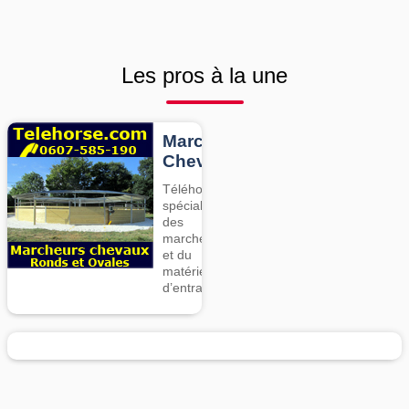
Les pros à la une
Marcheurs
Chevaux
Téléhorse,
spécialiste
des
marcheurs
et du
matériel
d’entrainement