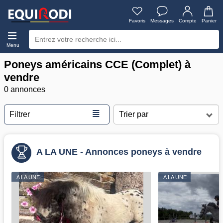
Favoris
Messages
Compte
Panier
Menu
Poneys américains CCE (Complet) à
vendre
0 annonces
≣
Filtrer
A LA UNE - Annonces poneys à vendre
A LA UNE
A LA UNE