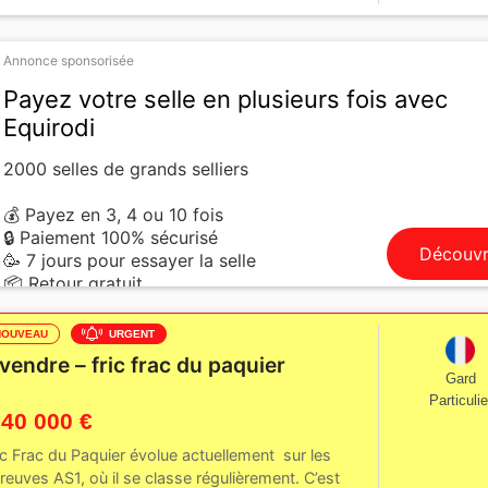
Annonce sponsorisée
Payez votre selle en plusieurs fois avec
Equirodi
2000 selles de grands selliers
💰 Payez en 3, 4 ou 10 fois
🔒 Paiement 100% sécurisé
Découvr
🥳 7 jours pour essayer la selle
📦 Retour gratuit
NOUVEAU
URGENT
 vendre – fric frac du paquier
Gard
Particulie
 40 000 €
ic Frac du Paquier évolue actuellement sur les
reuves AS1, où il se classe régulièrement. C’est