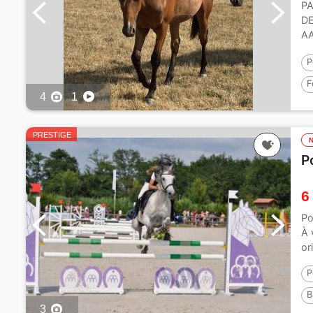
PA
DE
AA
ba
P
F
4
1
P
PRESTIGE
P
6
Po
À 
or
P
B
3