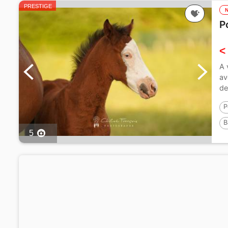
PRESTIGE
P
<
A 
av
de
P
B
5