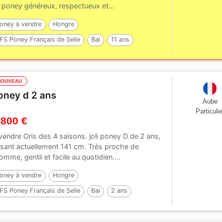
 poney généreux, respectueux et...
oney à vendre
Hongre
FS Poney Français de Selle
Bai
11 ans
47 cm
NOUVEAU
oney d 2 ans
Aube
Particulie
 800 €
vendre Oris des 4 saisons. joli poney D de 2 ans,
isant actuellement 141 cm. Très proche de
homme, gentil et facile au quotidien....
oney à vendre
Hongre
FS Poney Français de Selle
Bai
2 ans
41 cm
Par :
Jogry d’Odival