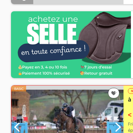
BASIC
à
<
Fr
ép