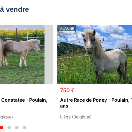
à vendre
A LA UNE
750 €
 Constatée - Poulain,
Autre Race de Poney - Poulain, 
ans
lgique)
Liège (Belgique)