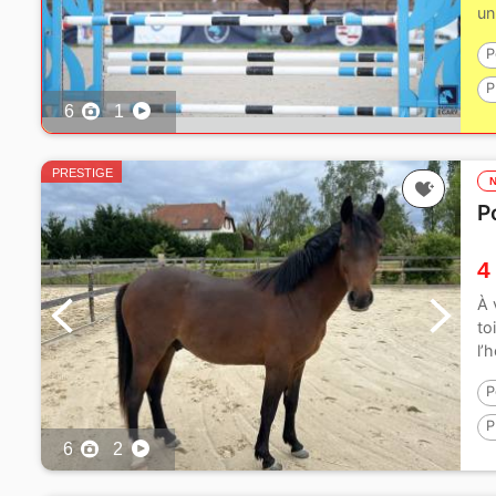
un
P
P
6
1
1
PRESTIGE
P
4
À 
to
l’
P
P
6
2
1