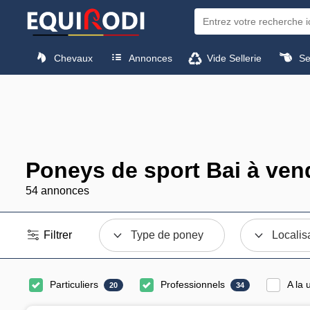
Chevaux
Annonces
Vide Sellerie
Sel
Poneys de sport Bai à ven
54 annonces
Filtrer
Type de poney
Localis
Particuliers
Professionnels
A la 
20
34