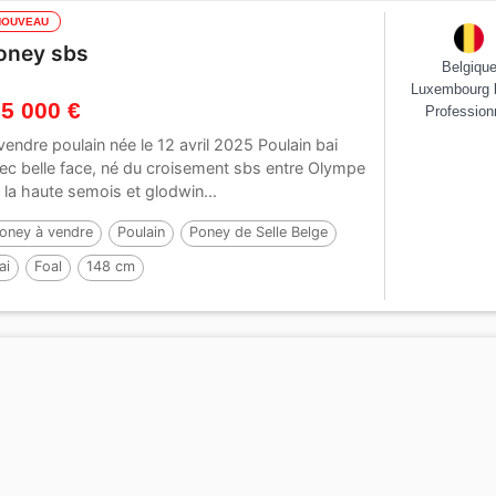
NOUVEAU
oney sbs
Belgiqu
Luxembourg 
 5 000 €
Profession
vendre poulain née le 12 avril 2025 Poulain bai
ec belle face, né du croisement sbs entre Olympe
 la haute semois et glodwin...
oney à vendre
Poulain
Poney de Selle Belge
ai
Foal
148 cm