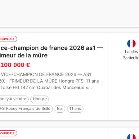
NOUVEAU
ice-champion de france 2026 as1 —
Landes
rimeur de la mûre
Particulie
 100 000 €
 VICE-CHAMPION DE FRANCE 2026 — AS1
20) FRIMEUR DE LA MÛRE Hongre PFS, 11 ans
Toise FEI 147 cm Quabar des Monceaux ×...
oney à vendre
Hongre
FS Poney Français de Selle
Bai
11 ans
48 cm
Par :
QUABAR DES MONCEAUX
NOUVEAU