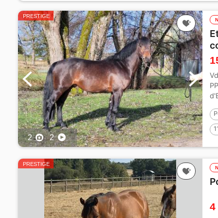
PRESTIGE
E
c
1
Vd
PP
d'
P
1
2
2
PRESTIGE
P
4