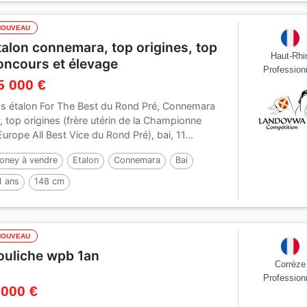
NOUVEAU
talon connemara, top origines, top
Haut-Rhi
oncours et élevage
Profession
5 000 €
s étalon For The Best du Rond Pré, Connemara
, top origines (frère utérin de la Championne
Europe All Best Vice du Rond Pré), bai, 11...
oney à vendre
Etalon
Connemara
Bai
1 ans
148 cm
NOUVEAU
ouliche wpb 1an
Corrèze
Profession
 000 €