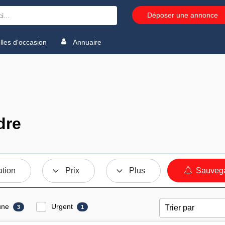
Déposer une annonce
les d'occasion
Annuaire
dre
ation
Prix
Plus
Sauvega
une
Urgent
3
1