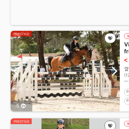
PRESTIGE
V
f
<
🏆
(1
— 
P
P
5
1
PRESTIGE