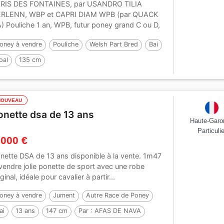
RIS DES FONTAINES, par USANDRO TILIA
RLENN, WBP et CAPRI DIAM WPB (par QUACK
) Pouliche 1 an, WPB, futur poney grand C ou D,
i. Vaccin,...
oney à vendre
Pouliche
Welsh Part Bred
Bai
oal
135 cm
ar :
USANDRO TILIA DERLENN (WPB)
NOUVEAU
onette dsa de 13 ans
Haute-Garo
Particulie
 000 €
nette DSA de 13 ans disponible à la vente. 1m47
vendre jolie ponette de sport avec une robe
iginal, idéale pour cavalier à partir...
oney à vendre
Jument
Autre Race de Poney
ai
13 ans
147 cm
Par :
AFAS DE NAVA