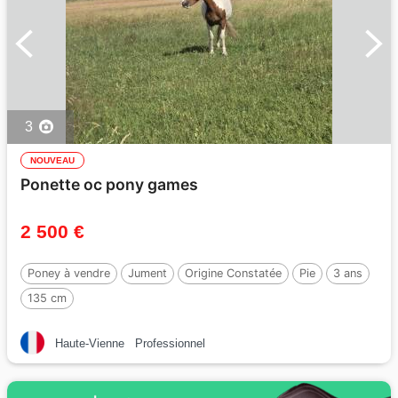
3
NOUVEAU
Ponette oc pony games
2 500 €
Poney à vendre
Jument
Origine Constatée
Pie
3 ans
135 cm
Haute-Vienne
Professionnel