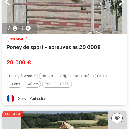
3
1
NOUVEAU
Poney de sport - épreuves as 20 000€
20 000 €
Poney à vendre
Hongre
Origine Constatée
Gris
13 ans
145 cm
Par :
GLOP BV
Gers
Particulier
PRESTIGE