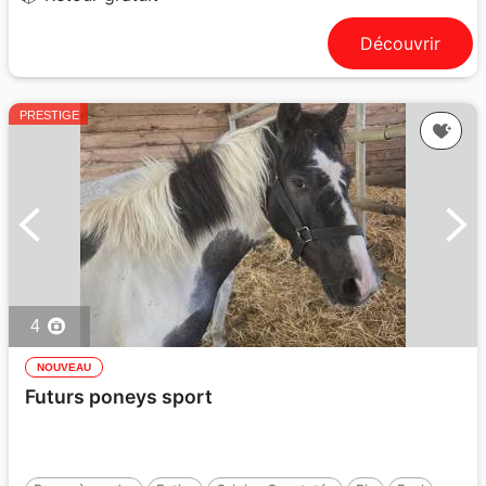
Découvrir
PRESTIGE
4
NOUVEAU
Futurs poneys sport