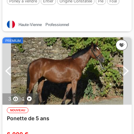
Poney à vendre
Entier
Origine Constatée
Pie
Foal
Haute-Vienne
Professionnel
PREMIUM
3
1
NOUVEAU
Ponette de 5 ans