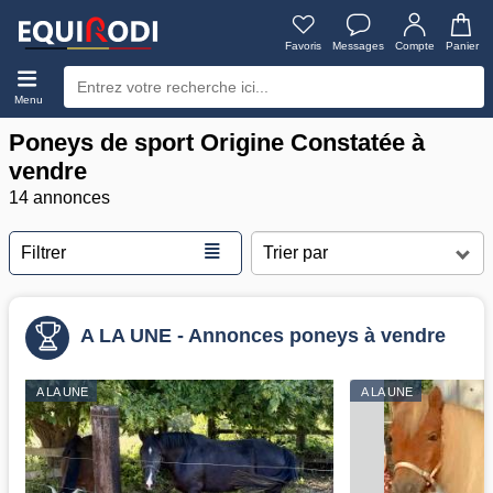
Favoris
Messages
Compte
Panier
Menu
Poneys de sport Origine Constatée à
vendre
14 annonces
≣
Filtrer
A LA UNE - Annonces poneys à vendre
A LA UNE
A LA UNE