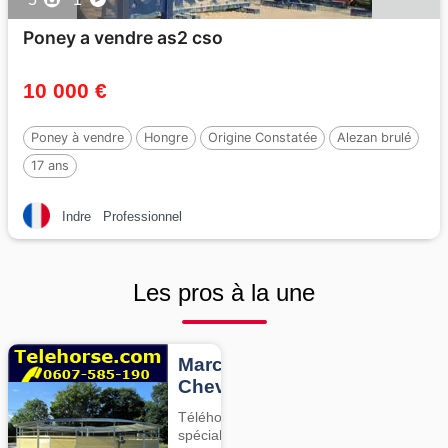
Poney a vendre as2 cso
10 000 €
Poney à vendre
Hongre
Origine Constatée
Alezan brulé
17 ans
Indre
Professionnel
Les pros à la une
Marcheurs
Chevaux
Téléhorse,
spécialiste