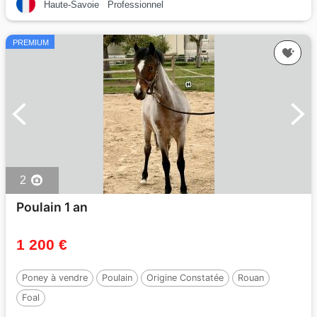
Haute-Savoie
Professionnel
PREMIUM
2
Poulain 1 an
1 200 €
Poney à vendre
Poulain
Origine Constatée
Rouan
Foal