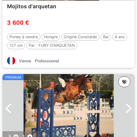
Mojitos d'arquetan
3 600 €
Poney à vendre
Hongre
Origine Constatée
Bai
4 ans
127 cm
Par :
FURY D'ARQUETAN
Vienne
Professionnel
PREMIUM
5
1