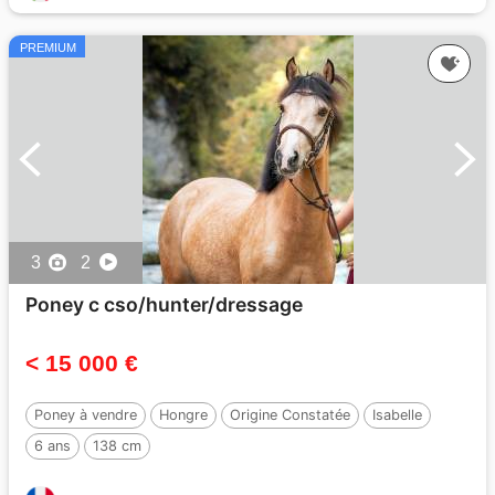
PREMIUM
3
2
Poney c cso/hunter/dressage
< 15 000 €
Poney à vendre
Hongre
Origine Constatée
Isabelle
6 ans
138 cm