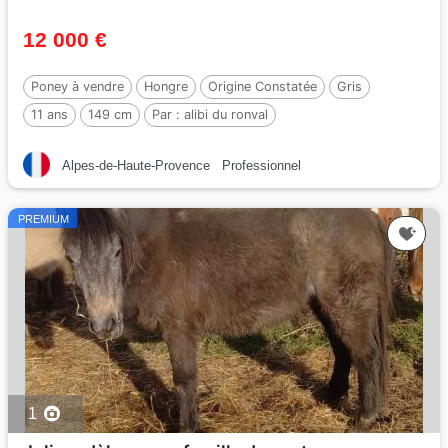
12 000 €
Poney à vendre
Hongre
Origine Constatée
Gris
11 ans
149 cm
Par :
alibi du ronval
Alpes-de-Haute-Provence
Professionnel
PREMIUM
1