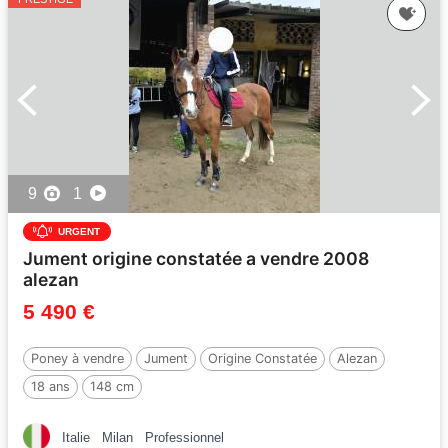
9
1
URGENT
Jument origine constatée a vendre 2008
alezan
5 490 €
Poney à vendre
Jument
Origine Constatée
Alezan
18 ans
148 cm
Italie
Milan
Professionnel