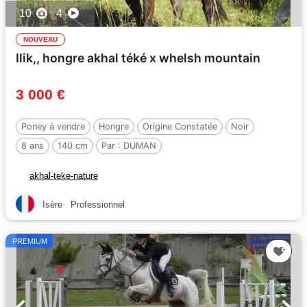
10
4
NOUVEAU
Ilik,, hongre akhal téké x whelsh mountain
3 000 €
Poney à vendre
Hongre
Origine Constatée
Noir
8 ans
140 cm
Par :
DUMAN
akhal-teke-nature
Isère
Professionnel
PREMIUM