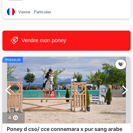
Vienne
Particulier
Vendre mon poney
PREMIUM
4
Poney d cso/ cce connemara x pur sang arabe