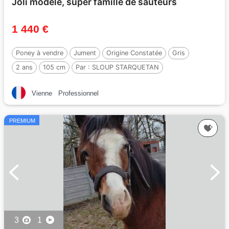
Joli modèle, super famille de sauteurs
1 440 €
Poney à vendre
Jument
Origine Constatée
Gris
2 ans
105 cm
Par :
SLOUP STARQUETAN
Vienne
Professionnel
PREMIUM
3
1