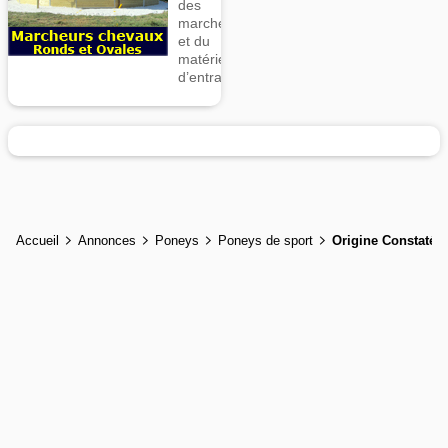
des
marcheurs
et du
matériel
d’entrainement
Accueil
Annonces
Poneys
Poneys de sport
Origine Constatée