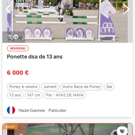
3
NOUVEAU
Ponette dsa de 13 ans
6 000 €
Poney à vendre
Jument
Autre Race de Poney
Bai
13 ans
147 cm
Par :
AFAS DE NAVA
Haute-Garonne
Particulier
BASIC