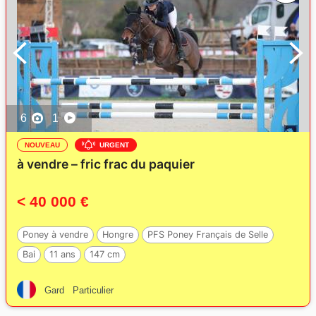
6
1
NOUVEAU
URGENT
à vendre – fric frac du paquier
< 40 000 €
Poney à vendre
Hongre
PFS Poney Français de Selle
Bai
11 ans
147 cm
Gard
Particulier