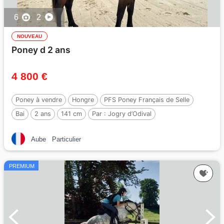
6
2
NOUVEAU
Poney d 2 ans
4 800 €
Poney à vendre
Hongre
PFS Poney Français de Selle
Bai
2 ans
141 cm
Par :
Jogry d’Odival
Aube
Particulier
PREMIUM