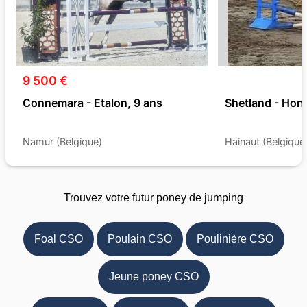
9 500 €
Connemara - Etalon, 9 ans
Shetland - Hong
Namur (Belgique)
Hainaut (Belgique
Trouvez votre futur poney de jumping
Foal CSO
Poulain CSO
Poulinière CSO
Jeune poney CSO