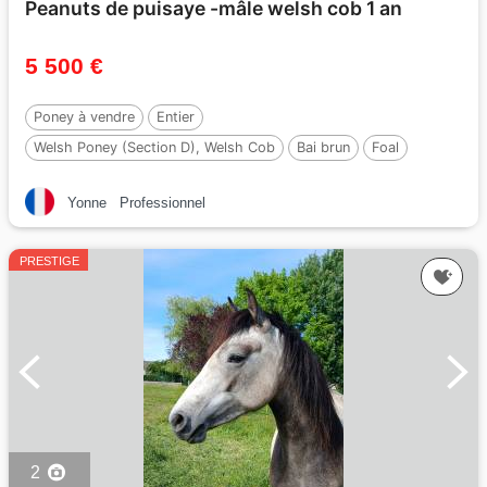
Peanuts de puisaye -mâle welsh cob 1 an
5 500 €
Poney à vendre
Entier
Welsh Poney (Section D), Welsh Cob
Bai brun
Foal
Par :
Jon Snow Dragwyddol
Yonne
Professionnel
PRESTIGE
2