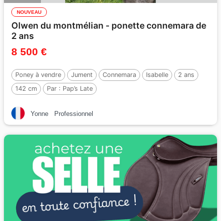
NOUVEAU
Olwen du montmélian - ponette connemara de
2 ans
8 500 €
Poney à vendre
Jument
Connemara
Isabelle
2 ans
142 cm
Par :
Pap’s Late
Yonne
Professionnel