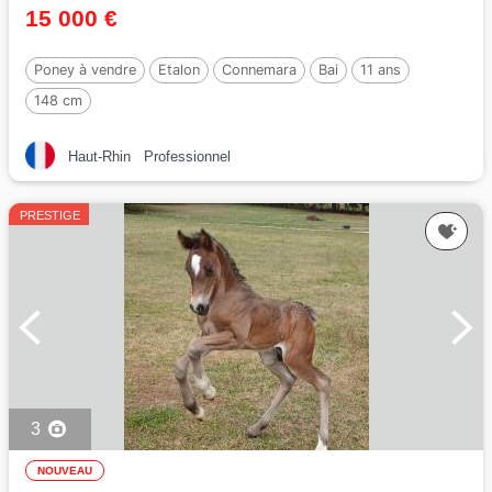
15 000 €
Poney à vendre
Etalon
Connemara
Bai
11 ans
148 cm
Haut-Rhin
Professionnel
PRESTIGE
3
NOUVEAU