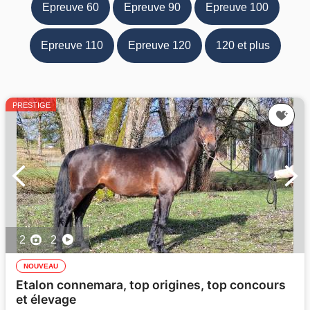
Epreuve 60
Epreuve 90
Epreuve 100
Epreuve 110
Epreuve 120
120 et plus
PRESTIGE
2
2
NOUVEAU
Etalon connemara, top origines, top concours
et élevage