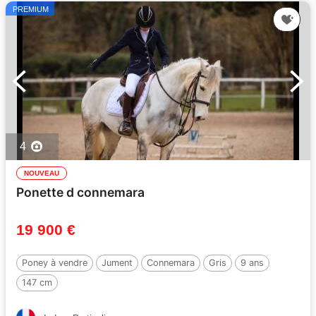
PREMIUM
4
NOUVEAU
Ponette d connemara
19 900 €
Poney à vendre
Jument
Connemara
Gris
9 ans
147 cm