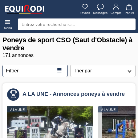
Favoris
Messages
Compte
Panier
Menu
Poneys de sport CSO (Saut d'Obstacle) à
vendre
171 annonces
≣
Filtrer
A LA UNE - Annonces poneys à vendre
A LA UNE
A LA UNE