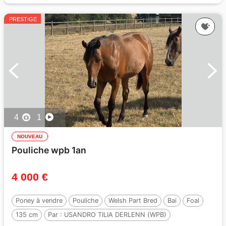
PRESTIGE
4
1
NOUVEAU
Pouliche wpb 1an
4 000 €
Poney à vendre
Pouliche
Welsh Part Bred
Bai
Foal
135 cm
Par :
USANDRO TILIA DERLENN (WPB)