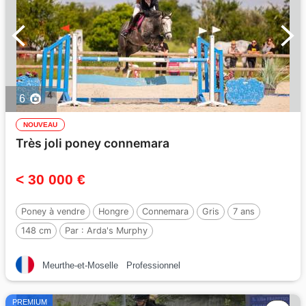
6
NOUVEAU
Très joli poney connemara
< 30 000 €
Poney à vendre
Hongre
Connemara
Gris
7 ans
148 cm
Par :
Arda's Murphy
Meurthe-et-Moselle
Professionnel
PREMIUM