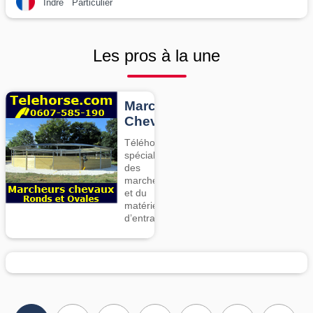
Indre
Particulier
Les pros à la une
Marcheurs
Chevaux
Téléhorse,
spécialiste
des
marcheurs
et du
matériel
d’entrainement