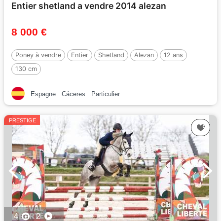
Entier shetland a vendre 2014 alezan
8 000 €
Poney à vendre
Entier
Shetland
Alezan
12 ans
130 cm
Espagne
Cáceres
Particulier
PRESTIGE
4
2