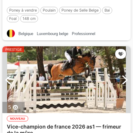
Poney à vendre
Poulain
Poney de Selle Belge
Bai
Foal
148 cm
Belgique
Luxembourg belge
Professionnel
PRESTIGE
5
NOUVEAU
Vice-champion de france 2026 as1 — frimeur
de la mûre