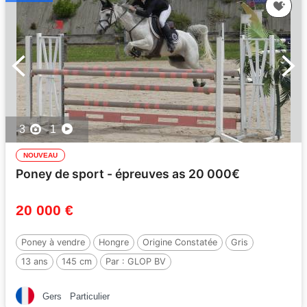
3
1
NOUVEAU
Poney de sport - épreuves as 20 000€
20 000 €
Poney à vendre
Hongre
Origine Constatée
Gris
13 ans
145 cm
Par :
GLOP BV
Gers
Particulier