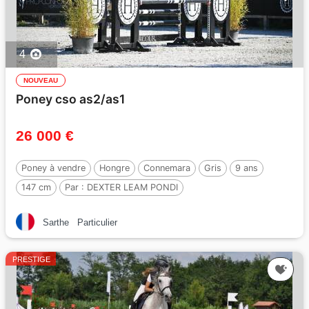
4
NOUVEAU
Poney cso as2/as1
26 000 €
Poney à vendre
Hongre
Connemara
Gris
9 ans
147 cm
Par :
DEXTER LEAM PONDI
Sarthe
Particulier
PRESTIGE