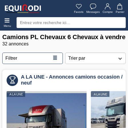
Favoris
Messages
Compte
Panier
Menu
Camions PL Chevaux 6 Chevaux à vendre
32 annonces
≣
Filtrer
A LA UNE - Annonces camions occasion /
neuf
A LA UNE
A LA UNE