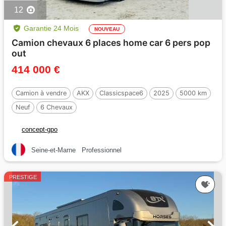
12
Garantie 24 Mois
NOUVEAU
Camion chevaux 6 places home car 6 pers pop
out
414 000 €
Camion à vendre
AKX
Classicspace6
2025
5000 km
Neuf
6 Chevaux
concept-gpo
Seine-et-Marne
Professionnel
PRESTIGE