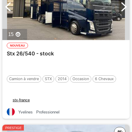
15
NOUVEAU
Stx 26/540 - stock
Camion à vendre
STX
2014
Occasion
6 Chevaux
stx-france
Yvelines
Professionnel
PRESTIGE