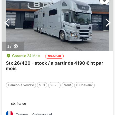
17
Garantie 24 Mois
NOUVEAU
Stx 26/420 - stock / a partir de 4190 € ht par
mois
Camion à vendre
STX
2025
Neuf
6 Chevaux
stx-france
Yvelines
Professionnel