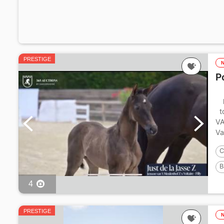
PRESTIGE
P
to
VA
Va
C
B
P
4
PRESTIGE