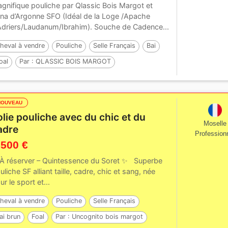
gnifique pouliche par Qlassic Bois Margot et
na d’Argonne SFO (Idéal de la Loge /Apache
Adriers/Laudanum/Ibrahim). Souche de Cadence...
heval à vendre
Pouliche
Selle Français
Bai
oal
Par :
QLASSIC BOIS MARGOT
NOUVEAU
olie pouliche avec du chic et du
Moselle
adre
Profession
 500 €
À réserver – Quintessence du Soret ✨ Superbe
uliche SF alliant taille, cadre, chic et sang, née
ur le sport et...
heval à vendre
Pouliche
Selle Français
ai brun
Foal
Par :
Uncognito bois margot