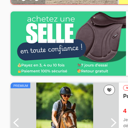
PREMIUM
P
4
Je
dé