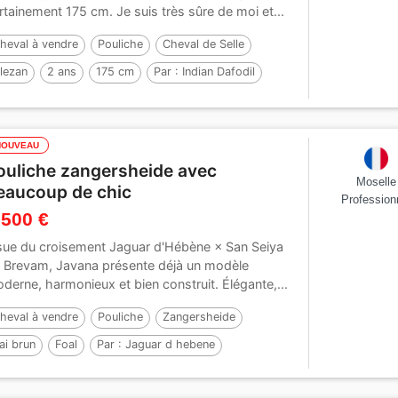
rtainement 175 cm. Je suis très sûre de moi et...
heval à vendre
Pouliche
Cheval de Selle
lezan
2 ans
175 cm
Par :
Indian Dafodil
NOUVEAU
ouliche zangersheide avec
Moselle
eaucoup de chic
Profession
 500 €
sue du croisement Jaguar d'Hébène × San Seiya
 Brevam, Javana présente déjà un modèle
derne, harmonieux et bien construit. Élégante,...
heval à vendre
Pouliche
Zangersheide
ai brun
Foal
Par :
Jaguar d hebene