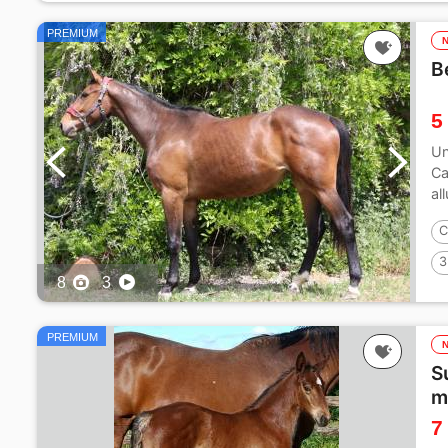
PREMIUM
B
5
Un
Ca
al
C
3
8
3
PREMIUM
S
m
7