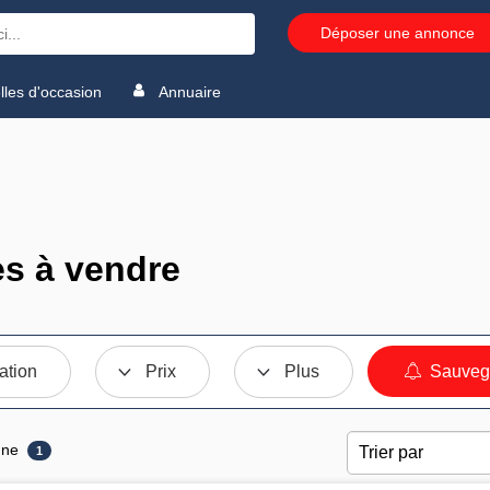
Déposer une annonce
les d'occasion
Annuaire
es à vendre
ation
Prix
Plus
Sauvega
une
1