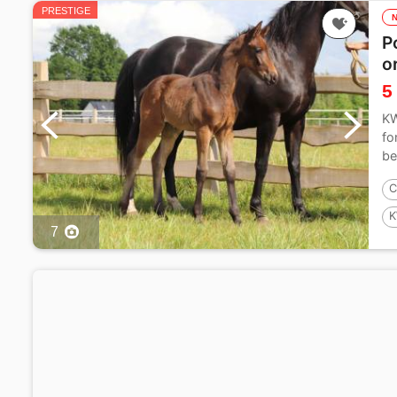
PRESTIGE
P
o
5
KW
fo
be
C
K
7
F