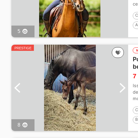
ce
C
A
5
PRESTIGE
P
b
7
Is
de
mo
C
B
8