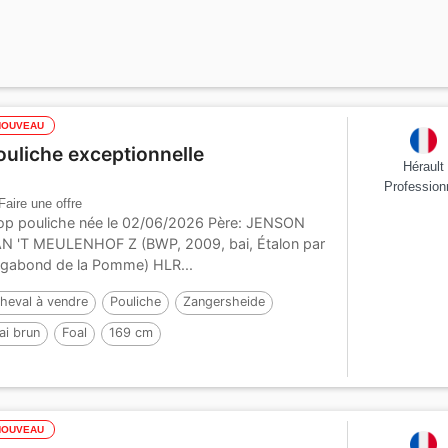
NOUVEAU
ouliche exceptionnelle
Hérault
Profession
Faire une offre
p pouliche née le 02/06/2026 Père: JENSON
N 'T MEULENHOF Z (BWP, 2009, bai, Étalon par
gabond de la Pomme) HLR...
heval à vendre
Pouliche
Zangersheide
ai brun
Foal
169 cm
ar :
Jenson van't Meulenhof
NOUVEAU