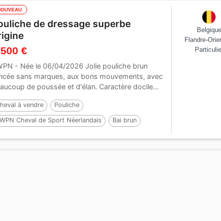
NOUVEAU
ouliche de dressage superbe
Belgiqu
rigine
Flandre-Orie
 500 €
Particulie
PN - Née le 06/04/2026 Jolie pouliche brun
ncée sans marques, aux bons mouvements, avec
aucoup de poussée et d'élan. Caractère docile...
heval à vendre
Pouliche
WPN Cheval de Sport Néerlandais
Bai brun
oal
Par :
Roman empire