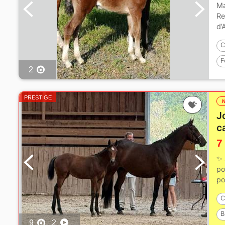
Ma
Re
d’
C
F
2
PRESTIGE
J
c
7
✨ 
po
po
C
B
9
2