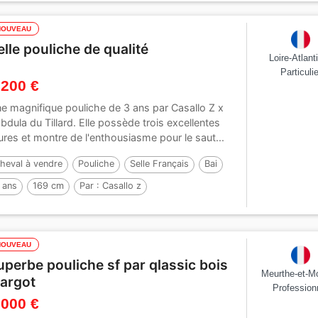
NOUVEAU
elle pouliche de qualité
Loire-Atlant
Particulie
 200 €
e magnifique pouliche de 3 ans par Casallo Z x
bdula du Tillard. Elle possède trois excellentes
lures et montre de l'enthousiasme pour le saut...
heval à vendre
Pouliche
Selle Français
Bai
 ans
169 cm
Par :
Casallo z
NOUVEAU
uperbe pouliche sf par qlassic bois
Meurthe-et-M
argot
Profession
 000 €