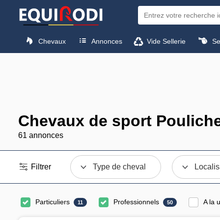
Chevaux
Annonces
Vide Sellerie
Sel
Chevaux de sport Poulich
61 annonces
Filtrer
Type de cheval
Localis
Particuliers
Professionnels
A la 
11
50