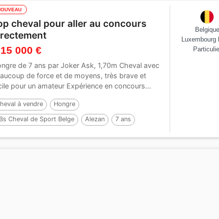
NOUVEAU
op cheval pour aller au concours
Belgiqu
irectement
Luxembourg 
 15 000 €
Particulie
ngre de 7 ans par Joker Ask, 1,70m Cheval avec
aucoup de force et de moyens, très brave et
cile pour un amateur Expérience en concours...
heval à vendre
Hongre
Bs Cheval de Sport Belge
Alezan
7 ans
70 cm
Par :
Joker ask