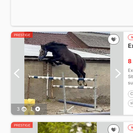
PRESTIGE
E
8
Ex
Si
su
C
s
3
1
1
PRESTIGE