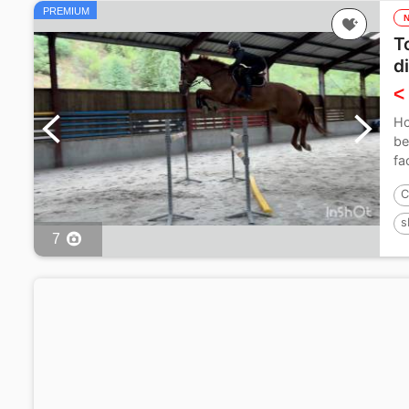
PREMIUM
T
d
<
Ho
be
fa
C
s
7
1