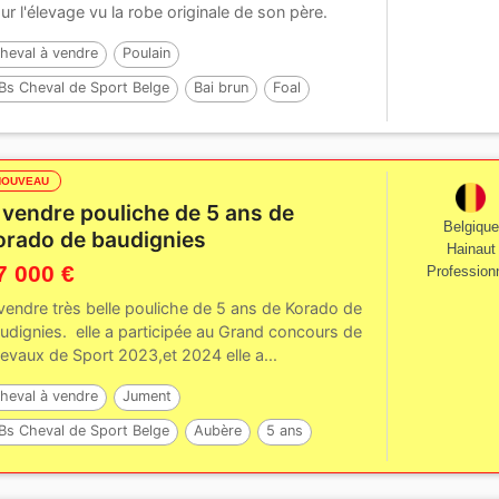
ur l'élevage vu la robe originale de son père.
heval à vendre
Poulain
Bs Cheval de Sport Belge
Bai brun
Foal
NOUVEAU
 vendre pouliche de 5 ans de
Belgique
orado de baudignies
Hainaut
7 000 €
Profession
vendre très belle pouliche de 5 ans de Korado de
udignies. elle a participée au Grand concours de
evaux de Sport 2023,et 2024 elle a...
heval à vendre
Jument
Bs Cheval de Sport Belge
Aubère
5 ans
66 cm
Par :
korado de baudignies