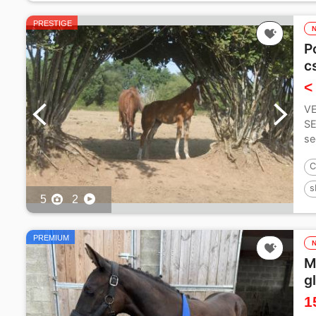
PRESTIGE
P
c
<
VE
SE
se
Me
C
s
5
2
PREMIUM
M
g
1