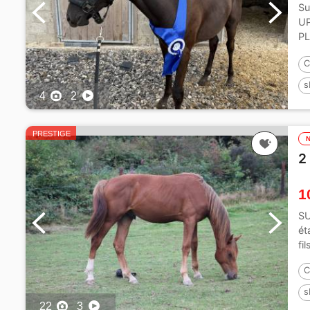
Su
UP
PL
| n
C
s
4
2
P
PRESTIGE
2
1
SU
ét
fi
C
s
22
3