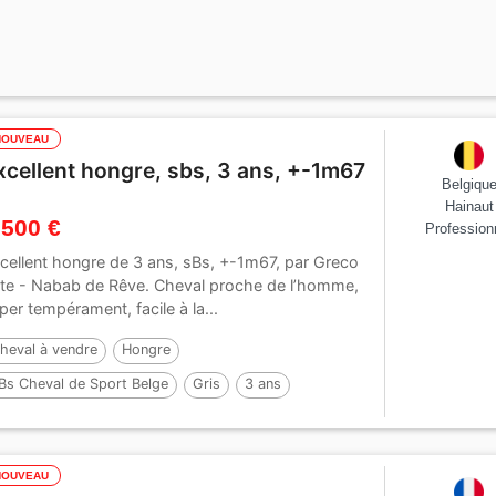
NOUVEAU
xcellent hongre, sbs, 3 ans, +-1m67
Belgiqu
Hainaut
 500 €
Profession
cellent hongre de 3 ans, sBs, +-1m67, par Greco
tte - Nabab de Rêve. Cheval proche de l’homme,
per tempérament, facile à la...
heval à vendre
Hongre
Bs Cheval de Sport Belge
Gris
3 ans
67 cm
NOUVEAU