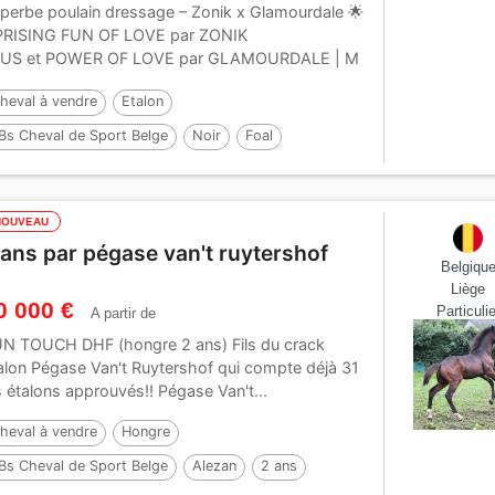
perbe poulain dressage – Zonik x Glamourdale 🌟
RISING FUN OF LOVE par ZONIK
US et POWER OF LOVE par GLAMOURDALE | M
oir...
heval à vendre
Etalon
Bs Cheval de Sport Belge
Noir
Foal
ar :
Zonik plus
NOUVEAU
 ans par pégase van't ruytershof
Belgiqu
Liège
0 000 €
Particulie
A partir de
N TOUCH DHF (hongre 2 ans) Fils du crack
alon Pégase Van't Ruytershof qui compte déjà 31
ls étalons approuvés!! Pégase Van't...
heval à vendre
Hongre
Bs Cheval de Sport Belge
Alezan
2 ans