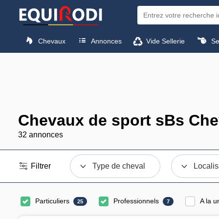
Chevaux
Annonces
Vide Sellerie
Sel
Chevaux de sport sBs Chev
32 annonces
Filtrer
Type de cheval
Localis
Particuliers
Professionnels
A la u
25
7