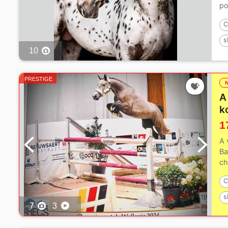
po
C
s
10
PRESTIGE
A
k
1
A 
Ba
ch
C
s
7
3
1