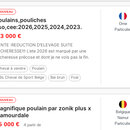
NOUVEAU
oulains,pouliches
Orne
so,cee:2026,2025,2024,2023.
Particulie
 3 000 €
NTE :REDUCTION D'ELEVAGE SUITE
CHERESSE!!! L'ete 2026 est marqué par une
cheresse précose et dont je ne vois pas la fin.
s...
heval à vendre
Poulain
Bs Cheval de Sport Belge
Bai brun
Foal
NOUVEAU
agnifique poulain par zonik plus x
Belgiqu
lamourdale
Namur
5 000 €
Particulie
A partir de