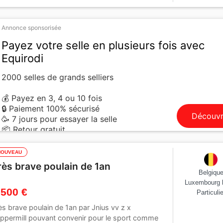
72 cm
Par :
PEGASE VAN'T RUYTERSHOF
Annonce sponsorisée
Payez votre selle en plusieurs fois avec
Equirodi
2000 selles de grands selliers
💰 Payez en 3, 4 ou 10 fois
🔒 Paiement 100% sécurisé
Découvr
🥳 7 jours pour essayer la selle
📦 Retour gratuit
NOUVEAU
rès brave poulain de 1an
Belgiqu
Luxembourg 
 500 €
Particulie
ès brave poulain de 1an par Jnius vv z x
ppermill pouvant convenir pour le sport comme