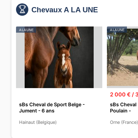
Chevaux A LA UNE
A LA UNE
A LA UNE
2 000 € / 
sBs Cheval de Sport Belge -
sBs Cheval 
Jument - 6 ans
Poulain -
Hainaut (Belgique)
Orne (France)