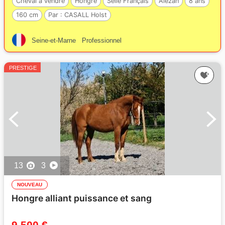
Cheval à vendre
Hongre
Selle Français
Alezan
8 ans
160 cm
Par :
CASALL Holst
Seine-et-Marne
Professionnel
PRESTIGE
13
3
NOUVEAU
Hongre alliant puissance et sang
9 500 €