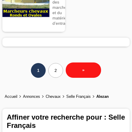
des
marcheurs
et du
matériel
d’entrainement
»
1
2
Accueil
Annonces
Chevaux
Selle Français
Alezan
Affiner votre recherche pour : Selle
Français