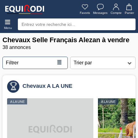
Favoris
Messages
Compte
Panier
Menu
Chevaux Selle Français Alezan à vendre
38 annonces
≣
Filtrer
Chevaux A LA UNE
A LA UNE
A LA UNE