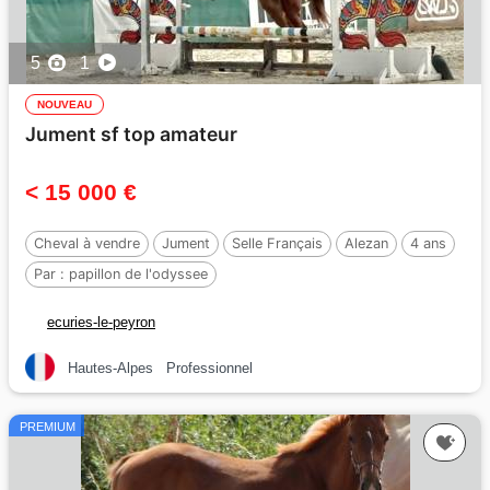
5
1
NOUVEAU
Jument sf top amateur
< 15 000 €
Cheval à vendre
Jument
Selle Français
Alezan
4 ans
Par :
papillon de l'odyssee
ecuries-le-peyron
Hautes-Alpes
Professionnel
PREMIUM