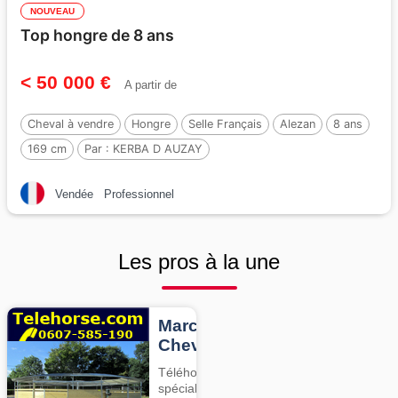
NOUVEAU
Top hongre de 8 ans
< 50 000 €
A partir de
Cheval à vendre
Hongre
Selle Français
Alezan
8 ans
169 cm
Par :
KERBA D AUZAY
Vendée
Professionnel
Les pros à la une
Marcheurs
Chevaux
Téléhorse,
spécialiste