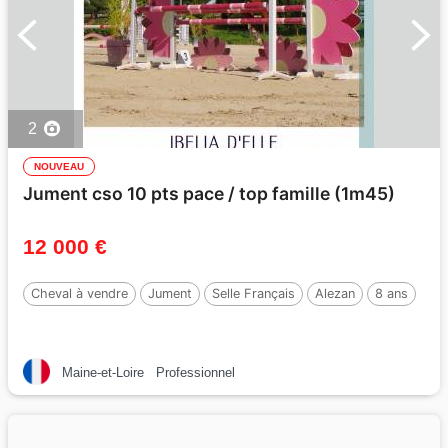
2
NOUVEAU
Jument cso 10 pts pace / top famille (1m45)
12 000 €
Cheval à vendre
Jument
Selle Français
Alezan
8 ans
Maine-et-Loire
Professionnel