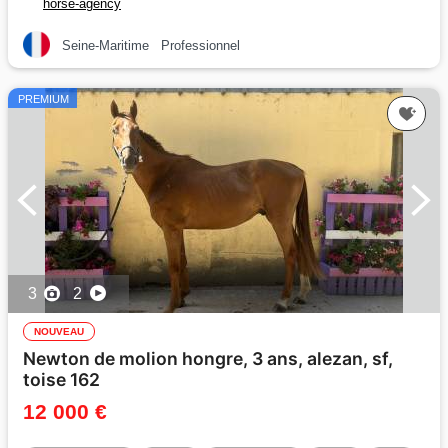
horse-agency
Seine-Maritime
Professionnel
PREMIUM
3
2
NOUVEAU
Newton de molion hongre, 3 ans, alezan, sf,
toise 162
12 000 €