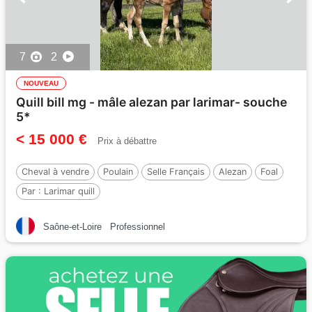
7
2
NOUVEAU
Quill bill mg - mâle alezan par larimar- souche
5*
< 15 000 €
Prix à débattre
Cheval à vendre
Poulain
Selle Français
Alezan
Foal
Par :
Larimar quill
Saône-et-Loire
Professionnel