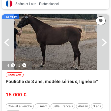
Saône-et-Loire
Professionnel
PREMIUM
4
3
NOUVEAU
Pouliche de 3 ans, modèle sérieux, lignée 5*
15 000 €
Cheval à vendre
Jument
Selle Français
Alezan
3 ans