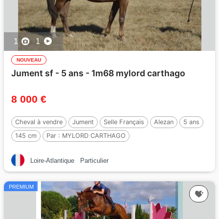
1
1
NOUVEAU
Jument sf - 5 ans - 1m68 mylord carthago
8 000 €
Cheval à vendre
Jument
Selle Français
Alezan
5 ans
145 cm
Par :
MYLORD CARTHAGO
Loire-Atlantique
Particulier
PREMIUM