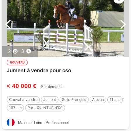
2
3
NOUVEAU
Jument à vendre pour cso
< 40 000 €
Sur demande
Cheval à vendre
Jument
Selle Français
Alezan
11 ans
167 cm
Par :
QUINTUS d'09
Maine-et-Loire
Professionnel