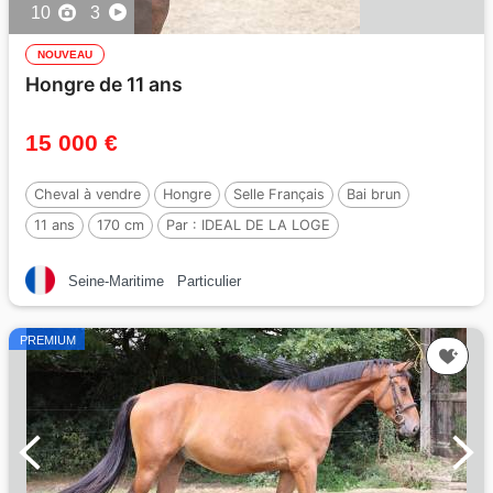
10
3
NOUVEAU
Hongre de 11 ans
15 000 €
Cheval à vendre
Hongre
Selle Français
Bai brun
11 ans
170 cm
Par :
IDEAL DE LA LOGE
Seine-Maritime
Particulier
PREMIUM