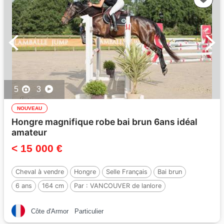
5
3
NOUVEAU
Hongre magnifique robe bai brun 6ans idéal
amateur
< 15 000 €
Cheval à vendre
Hongre
Selle Français
Bai brun
6 ans
164 cm
Par :
VANCOUVER de lanlore
Côte d'Armor
Particulier