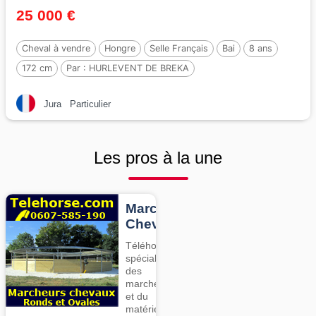
25 000 €
Cheval à vendre
Hongre
Selle Français
Bai
8 ans
172 cm
Par :
HURLEVENT DE BREKA
Jura
Particulier
Les pros à la une
Marcheurs
Chevaux
Téléhorse,
spécialiste
des
marcheurs
et du
matériel