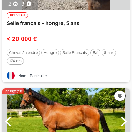
2
3
NOUVEAU
Selle français - hongre, 5 ans
< 20 000 €
Cheval à vendre
Hongre
Selle Français
Bai
5 ans
174 cm
Nord
Particulier
PRESTIGE