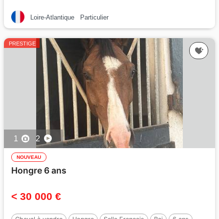
Loire-Atlantique
Particulier
PRESTIGE
1
2
NOUVEAU
Hongre 6 ans
< 30 000 €