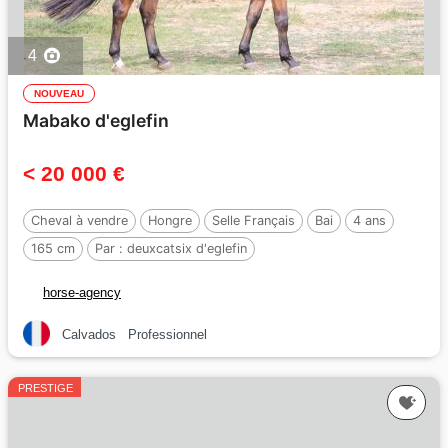
4
NOUVEAU
Mabako d'eglefin
< 20 000 €
Cheval à vendre
Hongre
Selle Français
Bai
4 ans
165 cm
Par :
deuxcatsix d'eglefin
horse-agency
Calvados
Professionnel
PRESTIGE