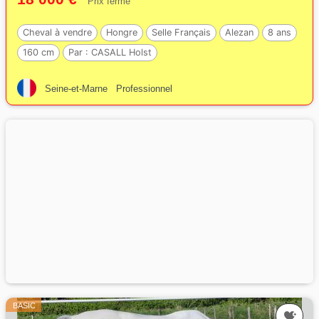
Prix ferme
Cheval à vendre
Hongre
Selle Français
Alezan
8 ans
160 cm
Par :
CASALL Holst
Seine-et-Marne
Professionnel
BASIC