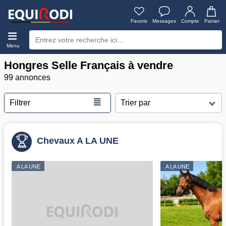
Favoris
Messages
Compte
Panier
Menu
Hongres Selle Français à vendre
99 annonces
≣
Filtrer
Chevaux A LA UNE
A LA UNE
A LA UNE