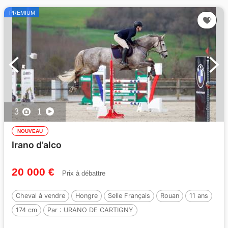
PREMIUM
3
1
NOUVEAU
Irano d’alco
20 000 €
Prix à débattre
Cheval à vendre
Hongre
Selle Français
Rouan
11 ans
174 cm
Par :
URANO DE CARTIGNY