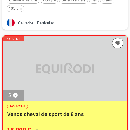
Cheval à vendre
Hongre
Selle Français
Bai
6 ans
165 cm
Calvados
Particulier
PRESTIGE
5
NOUVEAU
Vends cheval de sport de 8 ans
18 000 €