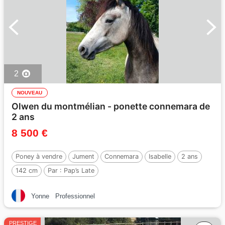
2
NOUVEAU
Olwen du montmélian - ponette connemara de
2 ans
8 500 €
Poney à vendre
Jument
Connemara
Isabelle
2 ans
142 cm
Par :
Pap’s Late
Yonne
Professionnel
PRESTIGE