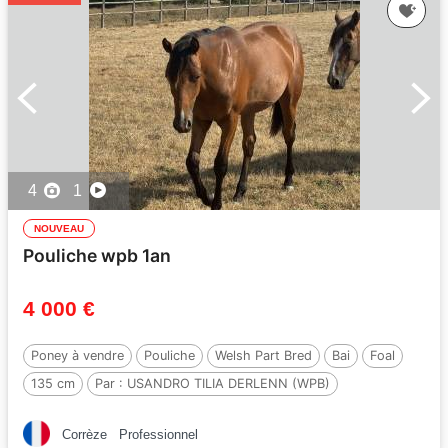
4
1
NOUVEAU
Pouliche wpb 1an
4 000 €
Poney à vendre
Pouliche
Welsh Part Bred
Bai
Foal
135 cm
Par :
USANDRO TILIA DERLENN (WPB)
Corrèze
Professionnel