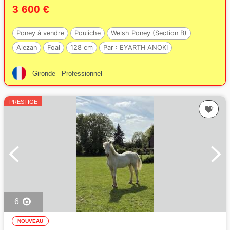
3 600 €
Poney à vendre
Pouliche
Welsh Poney (Section B)
Alezan
Foal
128 cm
Par :
EYARTH ANOKI
Gironde
Professionnel
PRESTIGE
6
NOUVEAU