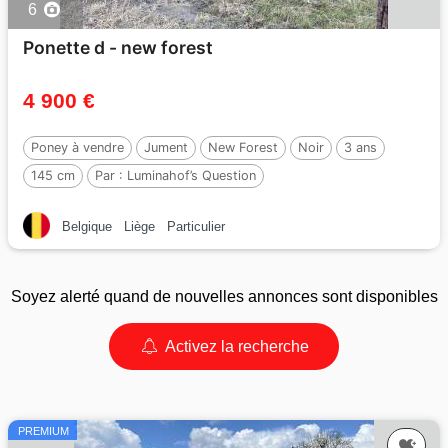
6
Ponette d - new forest
4 900 €
Poney à vendre
Jument
New Forest
Noir
3 ans
145 cm
Par :
Luminahof’s Question
Belgique
Liège
Particulier
Soyez alerté quand de nouvelles annonces sont disponibles
Activez la recherche
PREMIUM