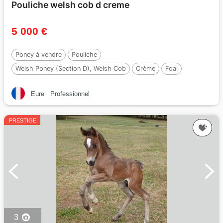
Pouliche welsh cob d creme
5 000 €
Poney à vendre
Pouliche
Welsh Poney (Section D), Welsh Cob
Crème
Foal
147 cm
Par :
Ubiwan des colines
Eure
Professionnel
PRESTIGE
3