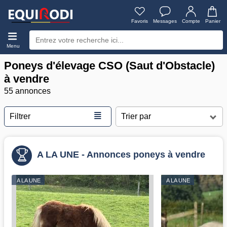
Favoris
Messages
Compte
Panier
Menu
Poneys d'élevage CSO (Saut d'Obstacle)
à vendre
55 annonces
≣
Filtrer
A LA UNE - Annonces poneys à vendre
A LA UNE
A LA UNE