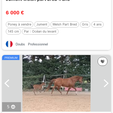
6 000 €
Poney à vendre
Jument
Welsh Part Bred
Gris
4 ans
145 cm
Par :
Océan du levant
Doubs
Professionnel
PREMIUM
5