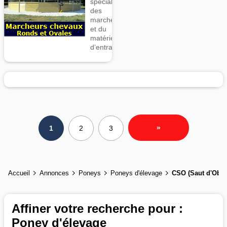
spécialiste
des
marcheurs
et du
matériel
d’entrainement
»
1
2
3
Accueil
Annonces
Poneys
Poneys d'élevage
CSO (Saut d'Obst
Affiner votre recherche pour :
Poney d'élevage