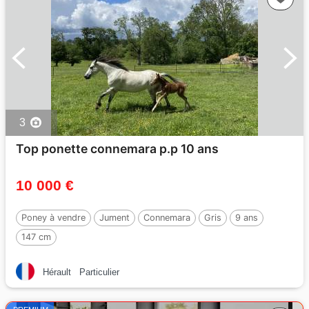
3
Top ponette connemara p.p 10 ans
10 000 €
Poney à vendre
Jument
Connemara
Gris
9 ans
147 cm
Hérault
Particulier