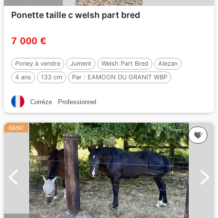
Ponette taille c welsh part bred
7 000 €
Poney à vendre
Jument
Welsh Part Bred
Alezan
4 ans
133 cm
Par :
EAMOON DU GRANIT WBP
Corrèze
Professionnel
BASIC