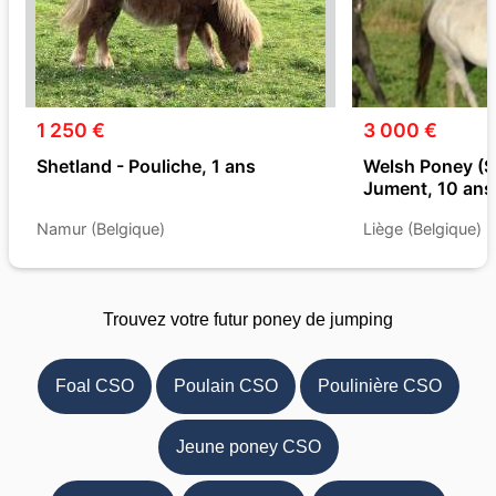
1 250 €
3 000 €
Shetland - Pouliche, 1 ans
Welsh Poney (Se
Jument, 10 ans
Namur (Belgique)
Liège (Belgique)
Trouvez votre futur poney de jumping
Foal CSO
Poulain CSO
Poulinière CSO
Jeune poney CSO