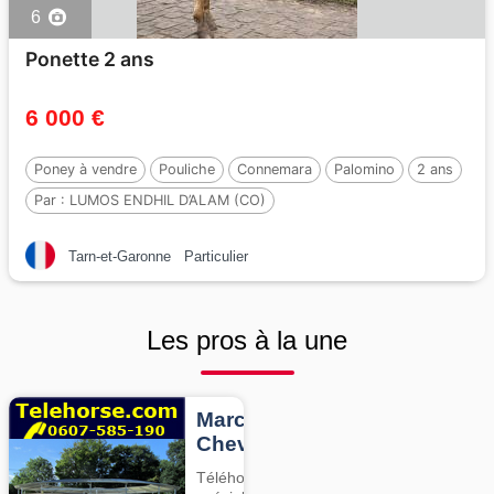
6
Ponette 2 ans
6 000 €
Poney à vendre
Pouliche
Connemara
Palomino
2 ans
Par :
LUMOS ENDHIL D’ALAM (CO)
Tarn-et-Garonne
Particulier
Les pros à la une
Marcheurs
Chevaux
Téléhorse,