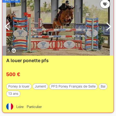
PREMIUM
5
A louer ponette pfs
500 €
Poney à louer
Jument
PFS Poney Français de Selle
Bai
13 ans
Loire
Particulier