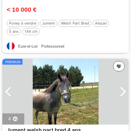
< 10 000 €
Poney à vendre
Jument
Welsh Part Bred
Alezan
5 ans
144 cm
Eure-et-Loir
Professionnel
PREMIUM
4
Jument welsh part bred 4 ans