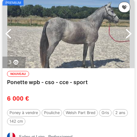
PREMIUM
3
NOUVEAU
Ponette wpb - cso - cce - sport
6 000 €
Poney à vendre
Pouliche
Welsh Part Bred
Gris
2 ans
142 cm
Saône-et-Loire
Professionnel