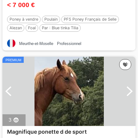
< 7 000 €
Poney à vendre
Poulain
PFS Poney Français de Selle
Alezan
Foal
Par :
Blue tinka Tilia
Meurthe-et-Moselle
Professionnel
PREMIUM
3
Magnifique ponette d de sport