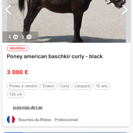
4
1
NOUVEAU
Poney american baschkir curly - black
3 000 €
Poney à vendre
Etalon
Curly
Léopard
15 ans
135 cm
scea-mas-de-l-air
Bouches-du-Rhône
Professionnel