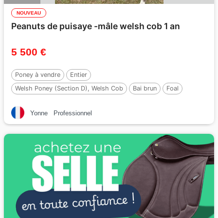
NOUVEAU
Peanuts de puisaye -mâle welsh cob 1 an
5 500 €
Poney à vendre
Entier
Welsh Poney (Section D), Welsh Cob
Bai brun
Foal
Par :
Jon Snow Dragwyddol
Yonne
Professionnel